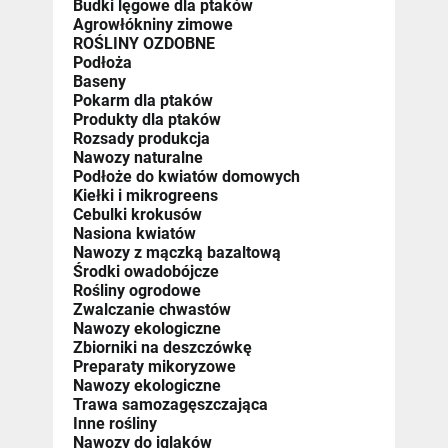
Budki lęgowe dla ptaków
Agrowłókniny zimowe
ROŚLINY OZDOBNE
Podłoża
Baseny
Pokarm dla ptaków
Produkty dla ptaków
Rozsady produkcja
Nawozy naturalne
Podłoże do kwiatów domowych
Kiełki i mikrogreens
Cebulki krokusów
Nasiona kwiatów
Nawozy z mączką bazaltową
Środki owadobójcze
Rośliny ogrodowe
Zwalczanie chwastów
Nawozy ekologiczne
Zbiorniki na deszczówkę
Preparaty mikoryzowe
Nawozy ekologiczne
Trawa samozagęszczająca
Inne rośliny
Nawozy do iglaków