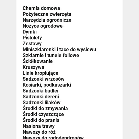
Chemia domowa
Pożyteczne zwierzęta
Narzędzia ogrodnicze
Nożyce ogrodowe
Dymki
Pistolety
Zestawy
Miniszklarenki i tace do wysiewu
Szklarnie i tunele foliowe
Ściółkowanie
Kruszywa
Linie kroplujące
Sadzonki wrzosów
Kosiarki, podkaszarki
Sadzonki budlei
Sadzonki dereni
Sadzonki lilaków
Środki do zmywania
Środki czyszczące
Środki do prania
Nasiona trawy
Nawozy do róż
Nawozy do rododendronów