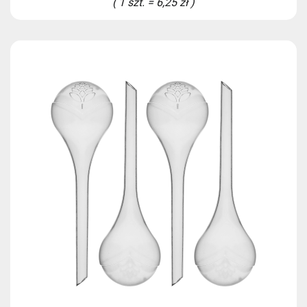
( 1 szt. = 6,25 zł )