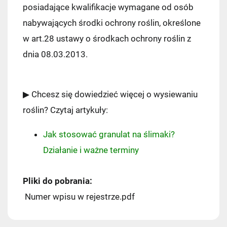
posiadające kwalifikacje wymagane od osób
nabywających środki ochrony roślin, określone
w art.28 ustawy o środkach ochrony roślin z
Pocztex PUNKT/AUTOMAT
7,49 zł
dnia 08.03.2013.
Kurier Pocztex
9,90 zł
▶ Chcesz się dowiedzieć więcej o wysiewaniu
ORLEN Paczka
11,99 zł
roślin? Czytaj artykuły:
DPD Pickup
11,99 zł
Jak stosować granulat na ślimaki?
Działanie i ważne terminy
Kurier InPost
14,99 zł
Pliki do pobrania:
InPost Paczkomat 24/7
(przewidywana
Numer wpisu w rejestrze.pdf
dostawa: następny dzień roboczy)
14,99 zł