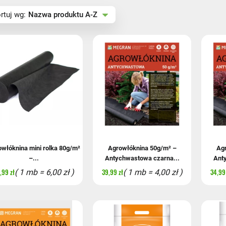
zwa produktu A-Z
rtuj wg:
Nazwa produktu A-Z
zwa produktu Z-A
na rosnąco
na malejąco
włóknina mini rolka 80g/m²
Agrowłóknina 50g/m² –
Agr
–...
Antychwastowa czarna...
Ant
,99 zł
39,99 zł
34,99 
( 1 mb = 6,00 zł )
( 1 mb = 4,00 zł )