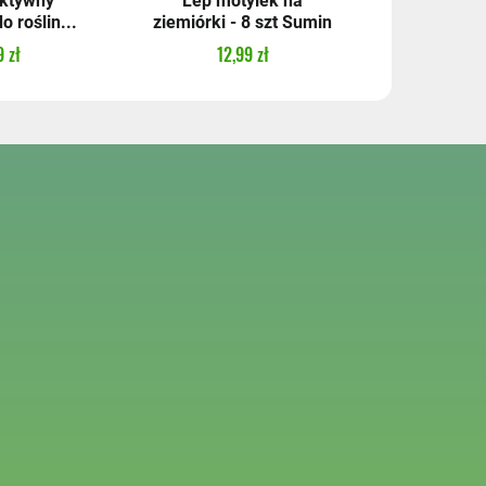
aktywny
Lep motylek na
Nawóz j
 roślin...
ziemiórki - 8 szt Sumin
ozdobnyc
 zł
12,99 zł
18,