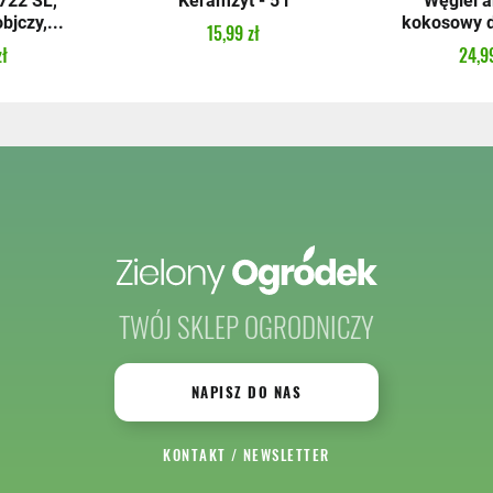
22 SL,
Keramzyt - 5 l
Węgiel 
bjczy,...
kokosowy do
15,99 zł
zł
24,99
TWÓJ SKLEP OGRODNICZY
NAPISZ DO NAS
KONTAKT
/
NEWSLETTER