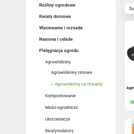
Rośliny ogrodowe
Na
So
Na
Kwiaty domowe
Ce
Wysiewanie i rozsada
Ce
Nasiona i cebule
Pielęgnacja ogrodu
Agrowłókniny
Agrowłókniny zimowe
Agrowłókniny na chwasty
Agro
Kompostowanie
29
Maści ogrodnicze
Ukorzeniacze
Biostymulatory