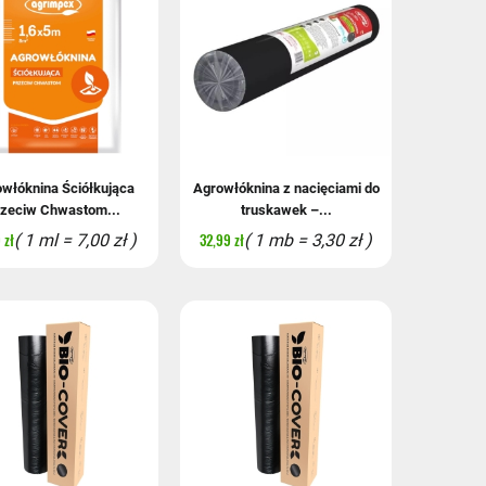
włóknina Ściółkująca
Agrowłóknina z nacięciami do
zeciw Chwastom...
truskawek –...
 zł
32,99 zł
( 1 ml = 7,00 zł )
( 1 mb = 3,30 zł )