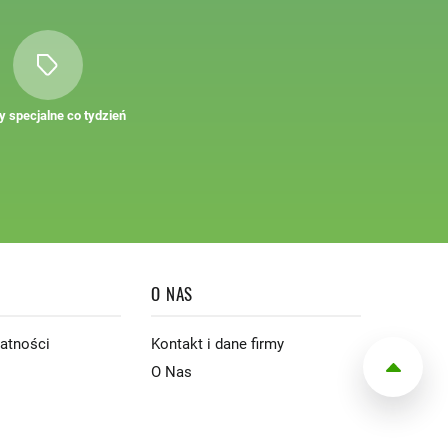
y specjalne co tydzień
O NAS
watności
Kontakt i dane firmy
O Nas
0,00 zł
Suma:
DO KASY