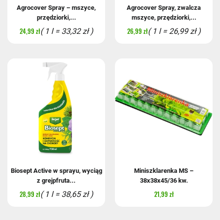
Agrocover Spray – mszyce,
Agrocover Spray, zwalcza
przędziorki,...
mszyce, przędziorki,...
24,99 zł
26,99 zł
( 1 l = 33,32 zł )
( 1 l = 26,99 zł )
Biosept Active w sprayu, wyciąg
Miniszklarenka MS –
z grejpfruta...
38x38x45/36 kw.
28,99 zł
21,99 zł
( 1 l = 38,65 zł )