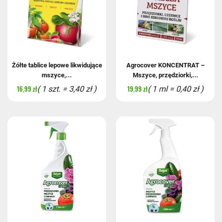
Żółte tablice lepowe likwidujące
Agrocover KONCENTRAT –
mszyce,...
Mszyce, przędziorki,...
16,99 zł
19,99 zł
( 1 szt. = 3,40 zł )
( 1 ml = 0,40 zł )