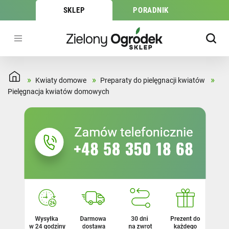
SKLEP
PORADNIK
»
»
»
Kwiaty domowe
Preparaty do pielęgnacji kwiatów
MARKA
Pielęgnacja kwiatów domowych
BROWIN
(6)
JRK
(4)
SUBSTRAL
(3)
TARGET
(8)
Vegano
(2)