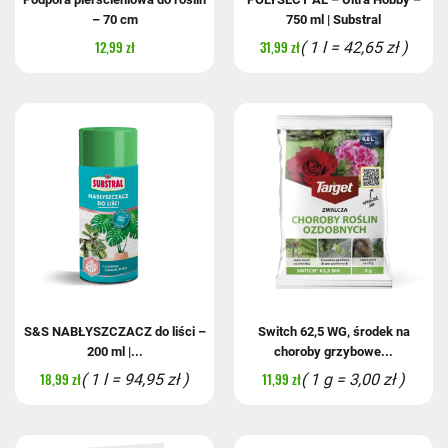
– 70 cm
750 ml | Substral
12,99 zł
31,99 zł
( 1 l = 42,65 zł )
S&S NABŁYSZCZACZ do liści –
Switch 62,5 WG, środek na
200 ml |...
choroby grzybowe...
18,99 zł
11,99 zł
( 1 l = 94,95 zł )
( 1 g = 3,00 zł )