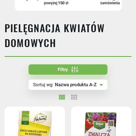
CENA
PIELĘGNACJA KWIATÓW
DOMOWYCH
FILTRUJ
Filtry
Nazwa produktu A-Z
Sortuj wg:
Nazwa produktu A-Z
Nazwa produktu Z-A
Cena rosnąco
Cena malejąco