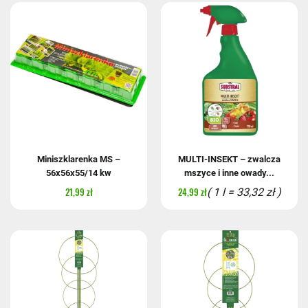
Miniszklarenka MS –
MULTI-INSEKT – zwalcza
56x56x55/14 kw
mszyce i inne owady...
21,99 zł
24,99 zł
( 1 l = 33,32 zł )