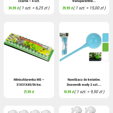
czarne – 4 szt.
transparentne...
24,99 zł
29,99 zł
( 1 szt. = 6,25 zł )
( 1 szt. = 15,00 zł )
Miniszklarenka MS –
Nawilżacz do kwiatów.
31X31X45/56 kw.
Dozownik wody 2 szt....
21,99 zł
18,99 zł
( 1 szt. = 9,50 zł )