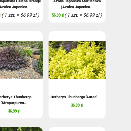
 Japońska Geisha Orange
Azalia Japońska Maruschka
Azalea Japonica...
(Azalea Japonica...
ł
56,99 zł
( 1 szt. = 56,99 zł )
( 1 szt. = 56,99 zł )
erberys Thunberga
Berberys Thunberga 'Aurea' –...
'Atropurpurea...
36,99 zł
36,99 zł