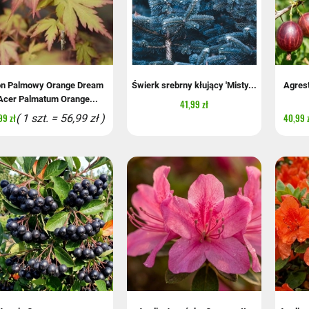
on Palmowy Orange Dream
Świerk srebrny kłujący 'Misty...
Agres
Acer Palmatum Orange...
41,99 zł
99 zł
40,99 
( 1 szt. = 56,99 zł )