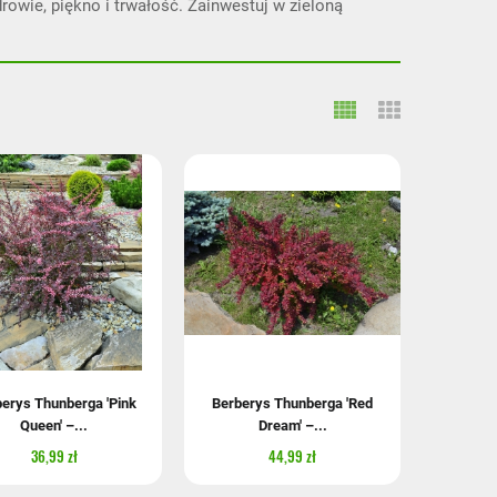
owie, piękno i trwałość. Zainwestuj w zieloną
erys Thunberga 'Pink
Berberys Thunberga 'Red
Queen' –...
Dream' –...
36,99 zł
44,99 zł