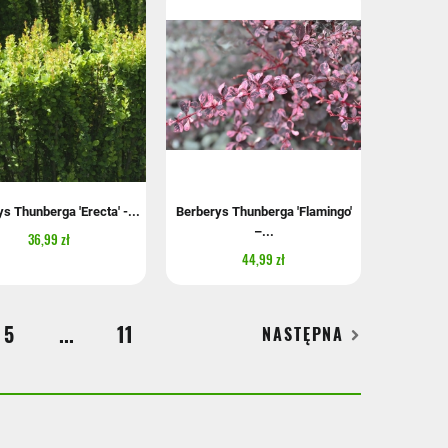
s Thunberga 'Erecta' -...
Berberys Thunberga 'Flamingo'
–...
36,99 zł
44,99 zł
5
...
11
NASTĘPNA