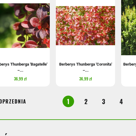
berys Thunberga 'Bagatelle'
Berberys Thunberga 'Coronita'
Berbery
–...
–...
36,99 zł
36,99 zł
1
2
3
4
OPRZEDNIA