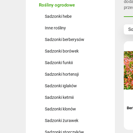
doda
Rośliny ogrodowe
prze
Sadzonki hebe
Na
Inne rośliny
So
Na
Sadzonki berberysów
Ce
Ce
Sadzonki borówek
Sadzonki funkii
Sadzonki hortensji
Sadzonki iglaków
Sadzonki ketmii
Ber
Sadzonki klonów
Sadzonki żurawek
Sadzonki storczyków