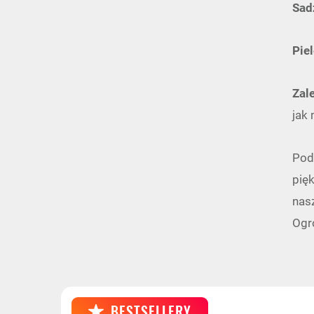
Sad
Pie
Zal
jak 
Pod
pięk
nas
Ogr
BESTSELLERY