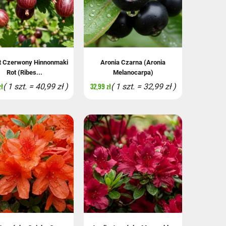
t Czerwony Hinnonmaki
Aronia Czarna (Aronia
Rot (Ribes...
Melanocarpa)
zł
32,99 zł
( 1 szt. = 40,99 zł )
( 1 szt. = 32,99 zł )