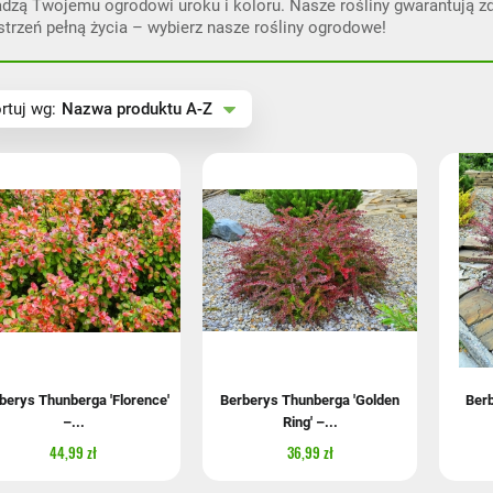
dzą Twojemu ogrodowi uroku i koloru. Nasze rośliny gwarantują zdr
strzeń pełną życia – wybierz nasze rośliny ogrodowe!
zwa produktu A-Z
rtuj wg:
Nazwa produktu A-Z
zwa produktu Z-A
na rosnąco
na malejąco
berys Thunberga 'Florence'
Berberys Thunberga 'Golden
Berb
–...
Ring' –...
44,99 zł
36,99 zł