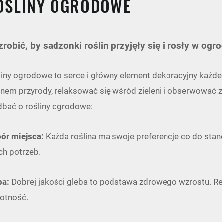
OŚLINY OGRODOWE
zrobić, by sadzonki roślin przyjęły się i rosły w ogr
liny ogrodowe
to serce i główny element dekoracyjny każde
knem przyrody, relaksować się wśród zieleni i obserwować z
 dbać o rośliny ogrodowe:
ór miejsca:
Każda roślina ma swoje preferencje co do stano
ch potrzeb.
ba:
Dobrej jakości gleba to podstawa zdrowego wzrostu. Regu
gotność.