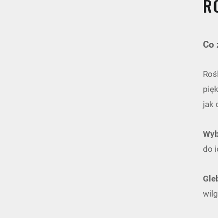
R
Co 
Roś
pię
jak
Wyb
do i
Gle
wil