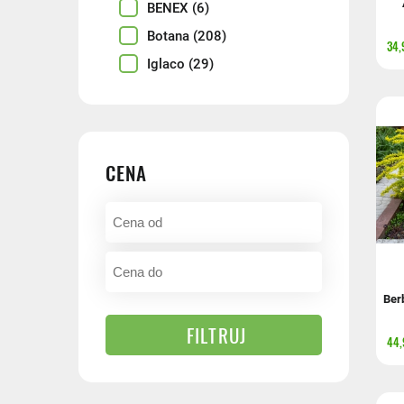
BENEX
(6)
Botana
(208)
34,
Iglaco
(29)
CENA
Ber
FILTRUJ
44,