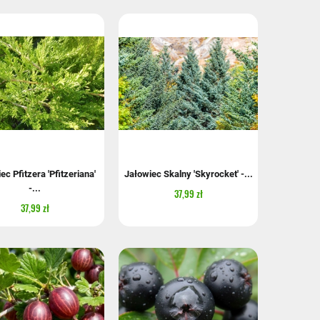
ec Pfitzera 'Pfitzeriana'
Jałowiec Skalny 'Skyrocket' -...
-...
37,99 zł
37,99 zł