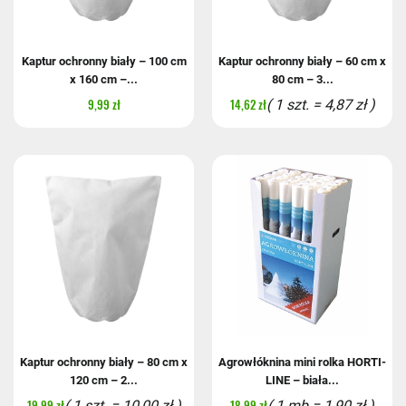
Kaptur ochronny biały – 100 cm
Kaptur ochronny biały – 60 cm x
x 160 cm –...
80 cm – 3...
9,99 zł
14,62 zł
( 1 szt. = 4,87 zł )
Kaptur ochronny biały – 80 cm x
Agrowłóknina mini rolka HORTI-
120 cm – 2...
LINE – biała...
19,99 zł
18,99 zł
( 1 szt. = 10,00 zł )
( 1 mb = 1,90 zł )