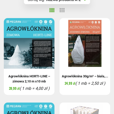
Nazwa produktu Z-A
Cena rosnąco
Cena malejąco
Agrowłóknina HORTI-LINE –
Agrowłóknina 30g/m² – biała,...
zimowa 2,10 m x10 mb
24,99 zł
( 1 mb = 2,50 zł )
39,99 zł
( 1 mb = 4,00 zł )