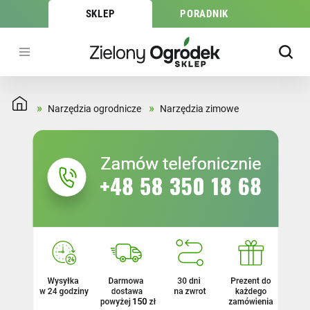
SKLEP
PORADNIK
»
»
Narzędzia ogrodnicze
Narzędzia zimowe
MARKA
MEGRAN
(8)
Poltops
(4)
CENA