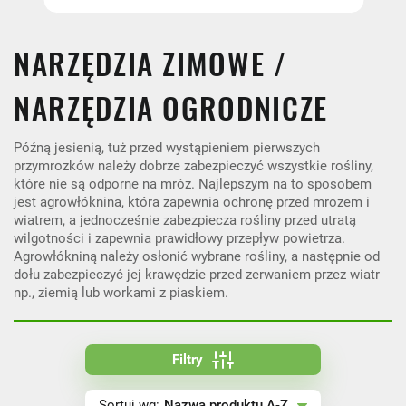
NARZĘDZIA ZIMOWE /
NARZĘDZIA OGRODNICZE
FILTRUJ
Późną jesienią, tuż przed wystąpieniem pierwszych
przymrozków należy dobrze zabezpieczyć wszystkie rośliny,
które nie są odporne na mróz. Najlepszym na to sposobem
jest agrowłóknina, która zapewnia ochronę przed mrozem i
wiatrem, a jednocześnie zabezpiecza rośliny przed utratą
wilgotności i zapewnia prawidłowy przepływ powietrza.
Agrowłókniną należy osłonić wybrane rośliny, a następnie od
dołu zabezpieczyć jej krawędzie przed zerwaniem przez wiatr
np., ziemią lub workami z piaskiem.
Filtry
Nazwa produktu A-Z
Sortuj wg:
Nazwa produktu A-Z