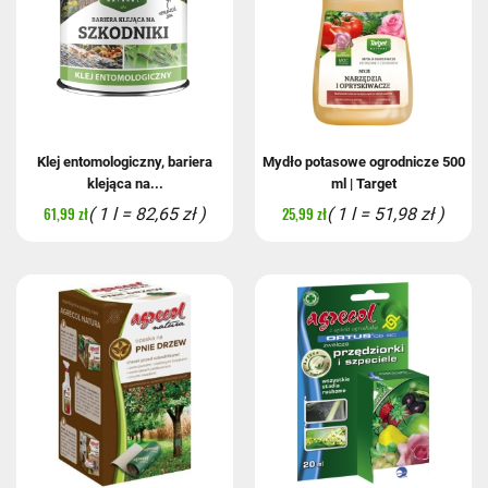
Klej entomologiczny, bariera
Mydło potasowe ogrodnicze 500
klejąca na...
ml | Target
61,99 zł
25,99 zł
( 1 l = 82,65 zł )
( 1 l = 51,98 zł )