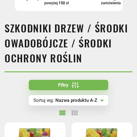
więcej
SZKODNIKI DRZEW / ŚRODKI
CENA
OWADOBÓJCZE / ŚRODKI
OCHRONY ROŚLIN
Filtry
FILTRUJ
Nazwa produktu A-Z
Sortuj wg:
Nazwa produktu A-Z
Nazwa produktu Z-A
Cena rosnąco
Cena malejąco