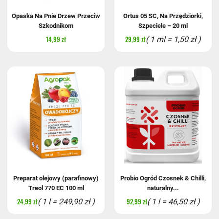
Opaska Na Pnie Drzew Przeciw
Ortus 05 SC, Na Przędziorki,
Szkodnikom
Szpeciele – 20 ml
14,99 zł
29,99 zł
( 1 ml = 1,50 zł )
Preparat olejowy (parafinowy)
Probio Ogród Czosnek & Chilli,
Treol 770 EC 100 ml
naturalny...
24,99 zł
92,99 zł
( 1 l = 249,90 zł )
( 1 l = 46,50 zł )