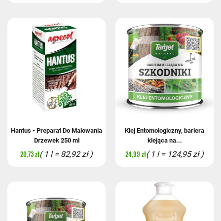
Hantus - Preparat Do Malowania
Klej Entomologiczny, bariera
Drzewek 250 ml
klejąca na...
20,73 zł
24,99 zł
( 1 l = 82,92 zł )
( 1 l = 124,95 zł )