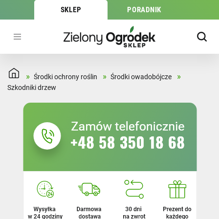
SKLEP
PORADNIK
»
»
»
Środki ochrony roślin
Środki owadobójcze
MARKA
Szkodniki drzew
Agrecol
(4)
AGROBIOS
(3)
Agropak
(1)
Green Star
(2)
PROTECT GARDEN
(2)
SUBSTRAL
(2)
TARGET
(12)