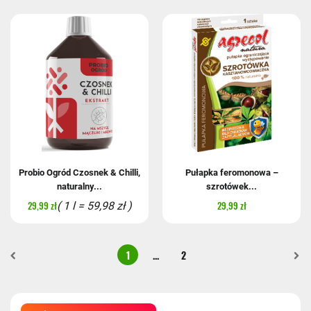
Probio Ogród Czosnek & Chilli,
Pułapka feromonowa –
naturalny...
szrotówek...
29,99 zł
29,99 zł
( 1 l = 59,98 zł )
1
...
2