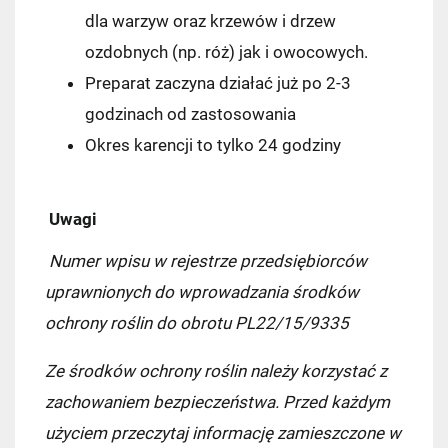
dla warzyw oraz krzewów i drzew
ozdobnych (np. róż) jak i owocowych.
Preparat zaczyna działać już po 2-3
godzinach od zastosowania
Okres karencji to tylko 24 godziny
Kraj wysyłki:
Uwagi
Pocztex PUNKT/AUTOMAT
7,49 zł
Numer wpisu w rejestrze przedsiębiorców
uprawnionych do wprowadzania środków
Kurier Pocztex
9,90 zł
ochrony roślin do obrotu PL22/15/9335
ORLEN Paczka
11,99 zł
Ze środków ochrony roślin należy korzystać z
zachowaniem bezpieczeństwa. Przed każdym
DPD Pickup
11,99 zł
użyciem przeczytaj informację zamieszczone w