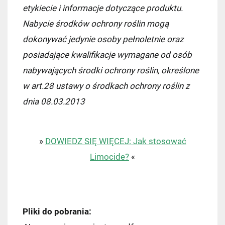
etykiecie i informacje dotyczące produktu.
Kurier InPost
14,99 zł
Nabycie środków ochrony roślin mogą
InPost Paczkomat 24/7
(przewidywana
dokonywać jedynie osoby pełnoletnie oraz
dostawa: następny dzień roboczy)
posiadające kwalifikacje wymagane od osób
nabywających środki ochrony roślin, określone
14,99 zł
w art.28 ustawy o środkach ochrony roślin z
Kurier InPost - przedpłata
14,99 zł
dnia 08.03.2013
Kurier GLS
17,99 zł
»
DOWIEDZ SIĘ WIĘCEJ: Jak stosować
Kurier GLS - przedpłata
17,99 zł
Limocide?
«
Pliki do pobrania: