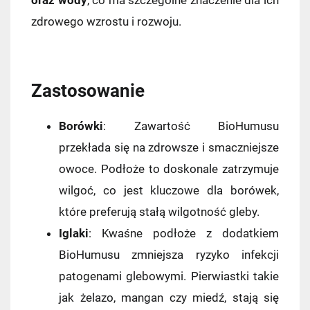
zdrowego wzrostu i rozwoju.
Zastosowanie
Borówki
: Zawartość BioHumusu
przekłada się na zdrowsze i smaczniejsze
owoce. Podłoże to doskonale zatrzymuje
wilgoć, co jest kluczowe dla borówek,
które preferują stałą wilgotność gleby.
Kraj wysyłki:
Iglaki
: Kwaśne podłoże z dodatkiem
BioHumusu zmniejsza ryzyko infekcji
patogenami glebowymi. Pierwiastki takie
Kurier InPost
14,99 zł
jak żelazo, mangan czy miedź, stają się