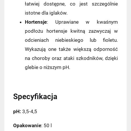
łatwiej dostępne, co jest szczególnie
Kurier InPost - przedpłata
14,99 zł
istotne dla iglaków.
Hortensje
: Uprawiane w kwaśnym
Kurier GLS
17,99 zł
podłożu hortensje kwitną zazwyczaj w
Kurier GLS - przedpłata
17,99 zł
odcieniach niebieskiego lub fioletu.
Wykazują one także większą odporność
na choroby oraz ataki szkodników, dzięki
glebie o niższym pH.
Specyfikacja
pH:
3,5-4,5
Opakowanie
: 50 l