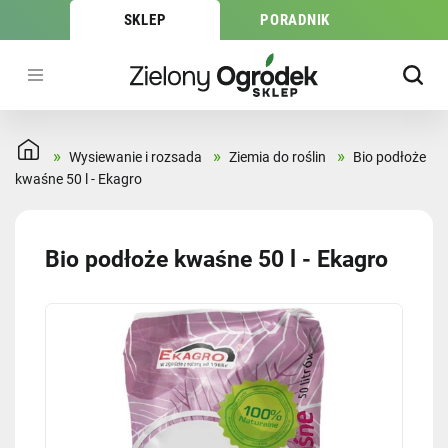
SKLEP
PORADNIK
»
»
»
Wysiewanie i rozsada
Ziemia do roślin
Bio podłoże
kwaśne 50 l - Ekagro
Bio podłoże kwaśne 50 l - Ekagro