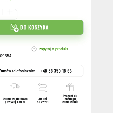
DO KOSZYKA
zapytaj o produkt
09554
+48 58 350 18 68
Zamów telefonicznie:
Prezent do
Darmowa dostawa
30 dni
każdego
powyżej 150 zł
na zwrot
zamówienia