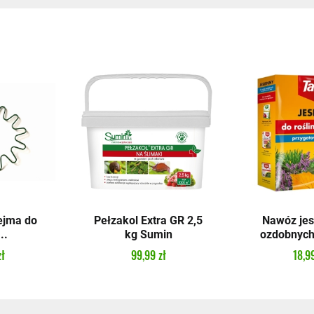
ejma do
Pełzakol Extra GR 2,5
Nawóz jes
..
kg Sumin
ozdobnych 
zł
99,99 zł
18,99