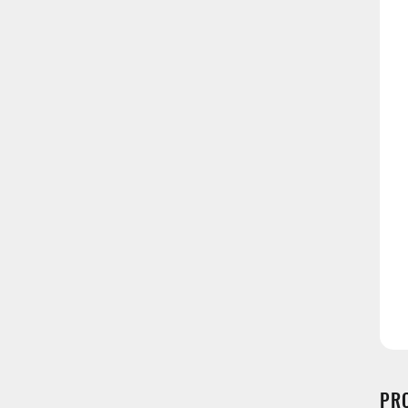
Kraj wysyłk
Pocztex P
Kurier Pocz
ORLEN Pac
DPD Picku
PR