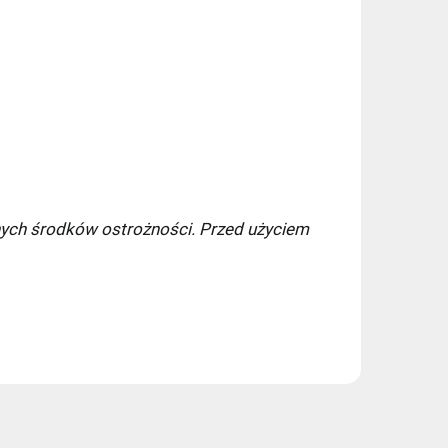
ych środków ostrożności. Przed użyciem
7,49 zł
9,90 zł
11,99 zł
11,99 zł