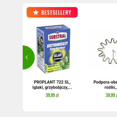
BESTSELLERY
niczy -
PROPLANT 722 SL,
Podpora-ob
Iglaki, grzybobjczy,...
roślin,.
39,99 zł
39,99 