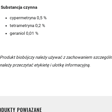
Substancja czynna
cypermetryna 0,5 %
tetrametryna 0,2 %
geraniol 0,01 %
i:
Produkt biobójczy należy używać z zachowaniem szczególn
należy przeczytać etykietę i ulotkę informacyjną.
UNKT/AUTOMAT
tex
zka
p
ODUKTY POWIĄZANE