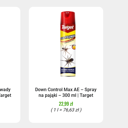
14,99 zł
zy)
14,99 zł
17,99 zł
17,99 zł
Owady
Down Control Max AE – Spray
Target
na pająki – 300 ml | Target
22,99 zł
( 1 l = 76,63 zł )