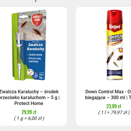
st
zkomat 24/7
(przewidywana dostawa: następny dzień roboc
st - przedpłata
- przedpłata
Zwalcza Karaluchy – środek
Down Control Max - 
przeciwko karaluchom – 5 g |
biegające – 300 ml | 
Protect Home
23,99 zł
29,99 zł
( 1 l = 79,97 zł )
( 1 g = 6,00 zł )