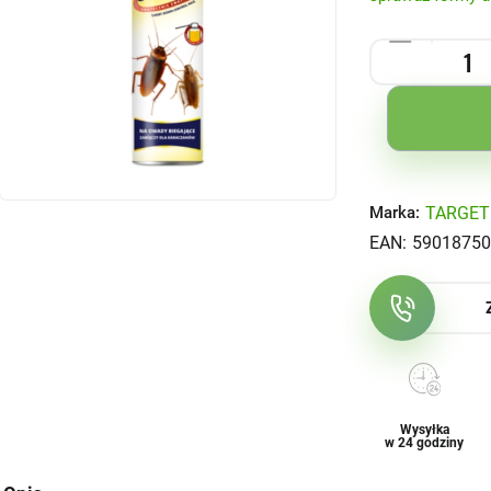
TARGET
Marka:
EAN:
59018750
Wysyłka
w 24 godziny