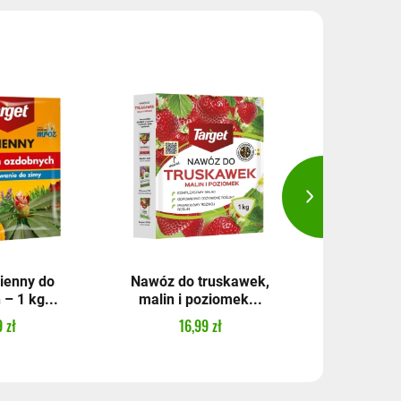
ienny do
Nawóz do truskawek,
Perlit ogr
– 1 kg...
malin i poziomek...
14,
 zł
16,99 zł