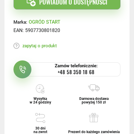
POWIADOM O DOSTĘPNOŚCI
OGRÓD START
Marka:
EAN:
5907730801820
zapytaj o produkt
Zamów telefonicznie:
+48 58 350 18 68
Wysyłka
Darmowa dostawa
w 24 godziny
powyżej 150 zł
30 dni
na zwrot
Prezent do każdego zamówienia