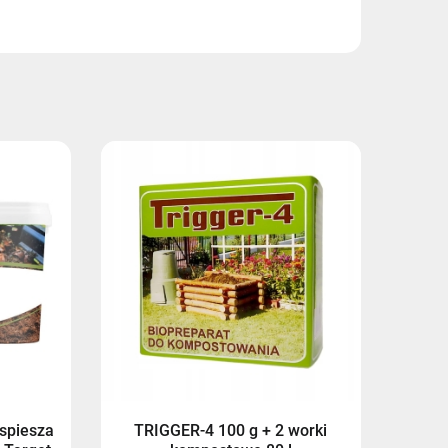
9,90 zł
14,99 zł
14,99 zł
17,99 zł
17,99 zł
yspiesza
TRIGGER-4 100 g + 2 worki