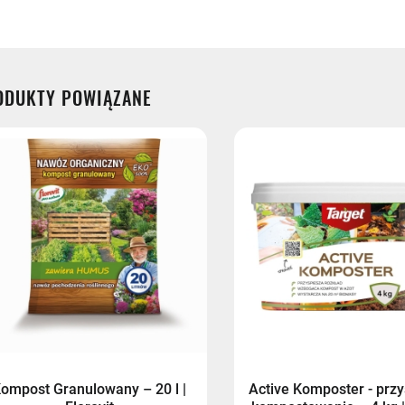
i:
ODUKTY POWIĄZANE
tex
st
st - przedpłata
- przedpłata
ompost Granulowany – 20 l |
Active Komposter - prz