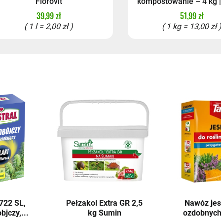
Florovit
kompostowanie – 4 kg |
39,99 zł
51,99 zł
( 1 l = 2,00 zł )
( 1 kg = 13,00 zł 
22 SL,
Pełzakol Extra GR 2,5
Nawóz jes
bjczy,...
kg Sumin
ozdobnych 