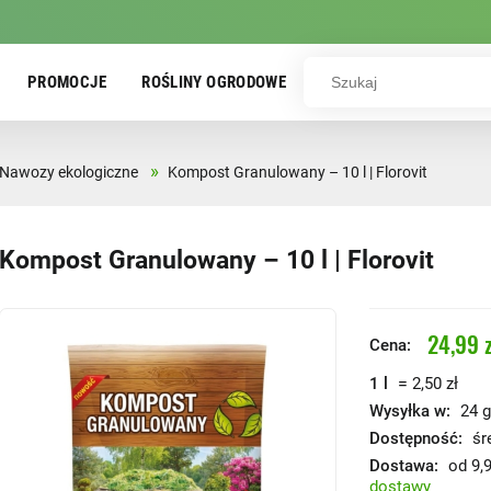
PROMOCJE
ROŚLINY OGRODOWE
»
Nawozy ekologiczne
Kompost Granulowany – 10 l | Florovit
Kompost Granulowany – 10 l | Florovit
24,99 z
Cena:
=
1 l
2,50 zł
Wysyłka w:
24 g
Dostępność:
śr
Dostawa:
od 9,9
dostawy