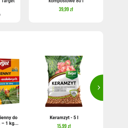
 Target
kompostowe 80 l
39,99 zł
)
ienny do
Keramzyt - 5 l
Węgiel
– 1 kg...
kokosowy 
15,99 zł