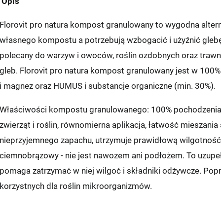
Opis
Florovit pro natura kompost granulowany to wygodna altern
własnego kompostu a potrzebują wzbogacić i użyźnić gleb
polecany do warzyw i owoców, roślin ozdobnych oraz trawn
gleb. Florovit pro natura kompost granulowany jest w 100% n
i magnez oraz HUMUS i substancje organiczne (min. 30%).
Właściwości kompostu granulowanego: 100% pochodzenia ro
zwierząt i roślin, równomierna aplikacja, łatwość mieszania
nieprzyjemnego zapachu, utrzymuje prawidłową wilgotność 
ciemnobrązowy - nie jest nawozem ani podłożem. To uzupeł
pomaga zatrzymać w niej wilgoć i składniki odżywcze. Popra
korzystnych dla roślin mikroorganizmów.