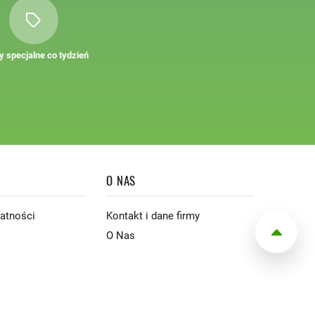
y specjalne co tydzień
O NAS
watności
Kontakt i dane firmy
O Nas
0,00 zł
Suma:
DO KASY