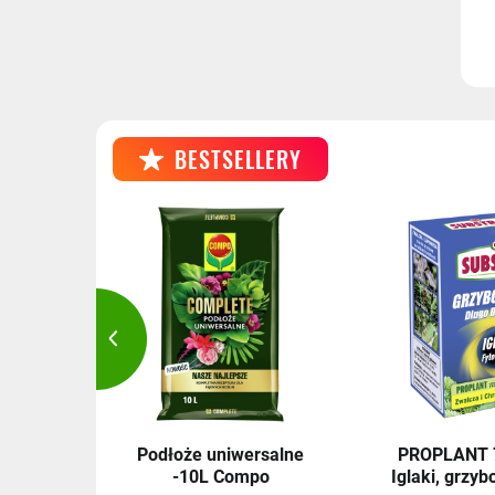
BESTSELLERY
ma do
Podłoże uniwersalne
PROPLANT 7
-10L Compo
Iglaki, grzybo