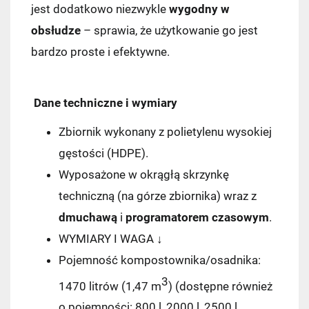
jest dodatkowo niezwykle
wygodny w
obsłudze
– sprawia, że użytkowanie go jest
bardzo proste i efektywne.
Dane techniczne i wymiary
Zbiornik wykonany z polietylenu wysokiej
gęstości (HDPE).
Wyposażone w okrągłą skrzynkę
techniczną (na górze zbiornika) wraz z
dmuchawą
i
programatorem czasowym
.
WYMIARY I WAGA ↓
Pojemność kompostownika/osadnika:
3
1470 litrów (1,47 m
) (dostępne również
o pojemności: 800 l, 2000 l, 2500 l