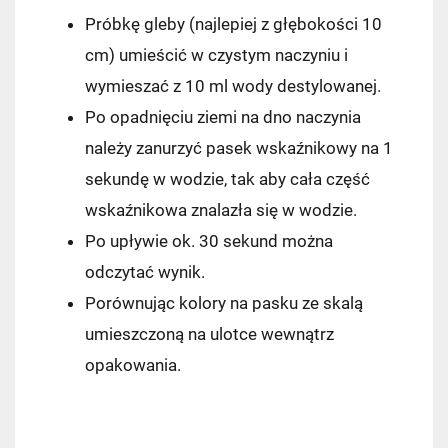
Próbkę gleby (najlepiej z głębokości 10
cm) umieścić w czystym naczyniu i
wymieszać z 10 ml wody destylowanej.
Po opadnięciu ziemi na dno naczynia
należy zanurzyć pasek wskaźnikowy na 1
sekundę w wodzie, tak aby cała część
Kraj wysyłki:
wskaźnikowa znalazła się w wodzie.
Po upływie ok. 30 sekund można
odczytać wynik.
Porównując kolory na pasku ze skalą
Pocztex PUNKT/AUTOMAT
7,49 zł
umieszczoną na ulotce wewnątrz
Kurier Pocztex
9,90 zł
opakowania.
ORLEN Paczka
11,99 zł