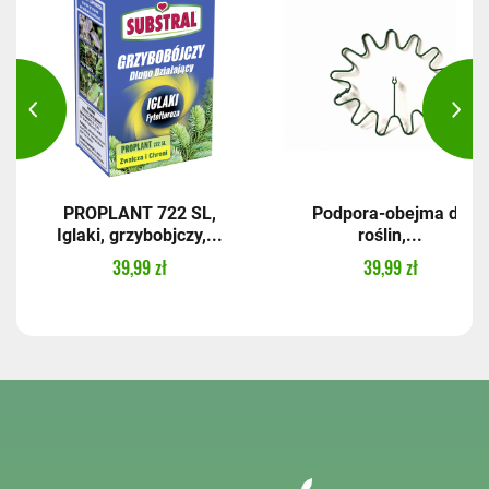
PROPLANT 722 SL,
Podpora-obejma do
Iglaki, grzybobjczy,...
roślin,...
39,99 zł
39,99 zł