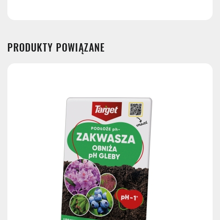
DPD Pickup
11,99 zł
Kurier InPost
14,99 zł
PRODUKTY POWIĄZANE
InPost Paczkomat 24/7
(przewidywana
dostawa: następny dzień roboczy)
14,99 zł
Kurier InPost - przedpłata
14,99 zł
Kurier GLS
17,99 zł
Kurier GLS - przedpłata
17,99 zł