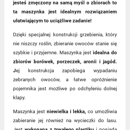
jesteś zmęczony na samą myśl o zbiorach to
ta maszynka jest idealnym rozwiązaniem
ułatwiającym to uciążliwe zadanie!
Dzięki specjalnej konstrukcji grzebienia, który
nie niszczy roślin, zbieranie owoców stanie się
szybkie i przyjemne. Maszynka jest
idealna do
zbiorów borówek, porzeczek, aronii i jagód.
J
ej konstrukcja zapobiega wypadaniu
zebranych owoców, a łatwe opróżnienie
pojemnika jest możliwe po odchyleniu dolnej
klapy.
Maszynka jest
niewielka i lekka,
co umożliwia
Kraj wysyłki:
zabieranie jej również na wycieczki do lasu.
Jest
wykonana z trwałego plastiku
i posiada