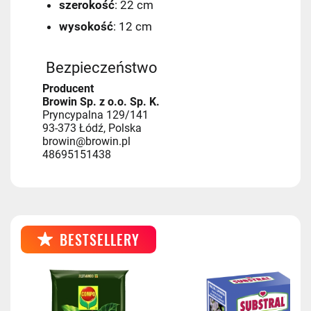
szerokość
: 22 cm
Kurier GLS
17,99 zł
wysokość
: 12 cm
Kurier GLS - przedpłata
17,99 zł
Bezpieczeństwo
Producent
Browin Sp. z o.o. Sp. K.
Pryncypalna 129/141
93-373 Łódź, Polska
browin@browin.pl
48695151438
BESTSELLERY