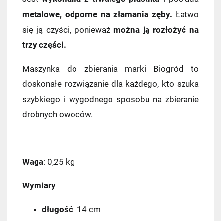
metalowe, odporne na złamania zęby.
Łatwo
Pocztex PUNKT/AUTOMAT
7,49 zł
się ją czyści, ponieważ
można ją rozłożyć na
trzy części.
Kurier Pocztex
9,90 zł
Maszynka do zbierania marki Biogród to
ORLEN Paczka
11,99 zł
doskonałe rozwiązanie dla każdego, kto szuka
szybkiego i wygodnego sposobu na zbieranie
DPD Pickup
11,99 zł
drobnych owoców.
Kurier InPost
14,99 zł
InPost Paczkomat 24/7
(przewidywana
Waga
: 0,25 kg
dostawa: następny dzień roboczy)
Wymiary
14,99 zł
długość
: 14 cm
Kurier InPost - przedpłata
14,99 zł