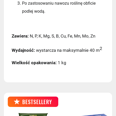
Po zastosowaniu nawozu roślinę obficie
DPD Pickup
11,99 zł
podlej wodą.
Kurier InPost
14,99 zł
InPost Paczkomat 24/7
(przewidywana
Zawiera:
N, P, K, Mg, S, B, Cu, Fe, Mn, Mo, Zn
dostawa: następny dzień roboczy)
2
14,99 zł
Wydajność:
wystarcza na maksymalnie 40 m
Kurier InPost - przedpłata
14,99 zł
Wielkość opakowania:
1 kg
Kurier GLS
17,99 zł
Kurier GLS - przedpłata
17,99 zł
BESTSELLERY