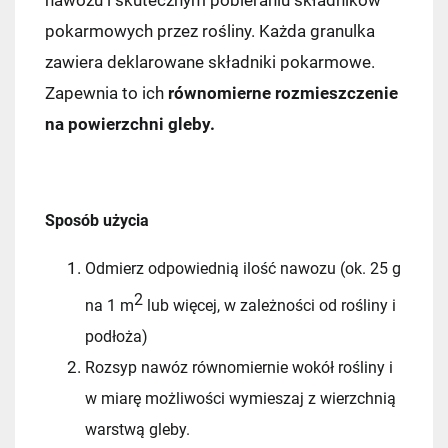
pokarmowych przez rośliny. Każda granulka
zawiera deklarowane składniki pokarmowe.
Zapewnia to ich
równomierne rozmieszczenie
na powierzchni gleby.
Kraj wysyłki:
Sposób użycia
Odmierz odpowiednią ilość nawozu (ok. 25 g
2
na 1 m
lub więcej, w zależności od rośliny i
Pocztex PUNKT/AUTOMAT
7,49 zł
podłoża)
Kurier Pocztex
9,90 zł
Rozsyp nawóz równomiernie wokół rośliny i
w miarę możliwości wymieszaj z wierzchnią
ORLEN Paczka
11,99 zł
warstwą gleby.