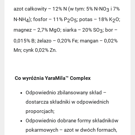
azot całkowity – 12% N (w tym: 5% N-NO
i 7%
3
N-NH
); fosfor – 11% P
O
; potas – 18% K
O;
4
2
5
2
magnez – 2,7% MgO; siarka – 20% SO
; bor –
3
0,015% B; żelazo – 0,20% Fe; mangan – 0,02%
Mn; cynk 0,02% Zn.
Co wyróżnia YaraMila™ Complex
Odpowiednio zbilansowany skład –
dostarcza składniki w odpowiednich
proporcjach;
Odpowiednio dobrane formy składników
pokarmowych – azot w dwóch formach,