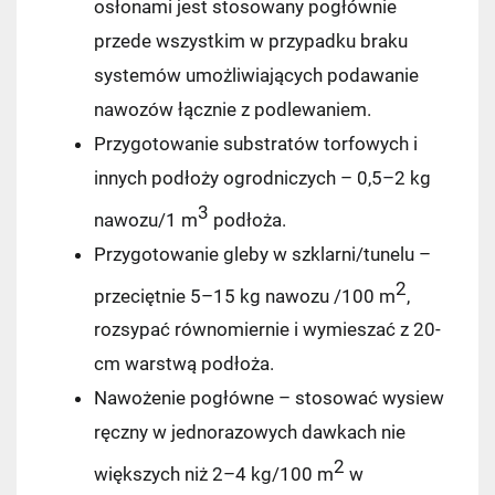
osłonami jest stosowany pogłównie
przede wszystkim w przypadku braku
Kurier Pocztex
9,90 zł
systemów umożliwiających podawanie
Kurier InPost
14,99 zł
nawozów łącznie z podlewaniem.
Przygotowanie substratów torfowych i
Kurier InPost - przedpłata
14,99 zł
innych podłoży ogrodniczych – 0,5–2 kg
3
nawozu/1 m
podłoża.
Kurier GLS
17,99 zł
Przygotowanie gleby w szklarni/tunelu –
Kurier GLS - przedpłata
17,99 zł
2
przeciętnie 5–15 kg nawozu /100 m
,
rozsypać równomiernie i wymieszać z 20-
cm warstwą podłoża.
Nawożenie pogłówne – stosować wysiew
ręczny w jednorazowych dawkach nie
2
większych niż 2–4 kg/100 m
w