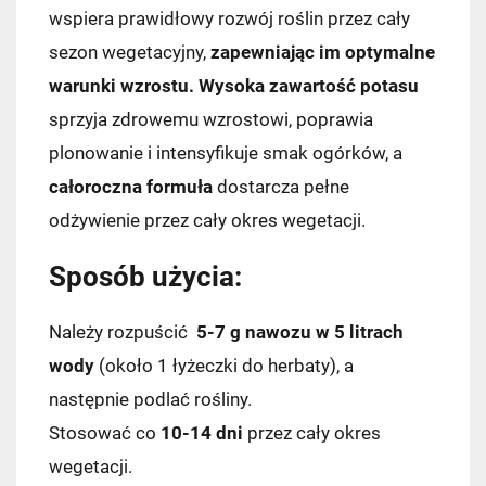
wspiera prawidłowy rozwój roślin przez cały
sezon wegetacyjny,
zapewniając im optymalne
warunki wzrostu.
Wysoka zawartość potasu
sprzyja zdrowemu wzrostowi, poprawia
plonowanie i intensyfikuje smak ogórków, a
całoroczna formuła
dostarcza pełne
odżywienie przez cały okres wegetacji.
Sposób użycia:
Należy rozpuścić
5-7 g nawozu w 5 litrach
Kraj wysyłki:
wody
(około 1 łyżeczki do herbaty), a
następnie podlać rośliny.
Stosować co
10-14 dni
przez cały okres
Pocztex PUNKT/AUTOMAT
7,49 zł
wegetacji.