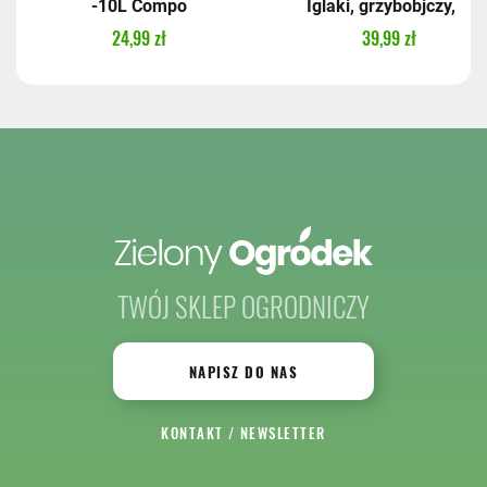
-10L Compo
Iglaki, grzybobjczy,...
24,99 zł
39,99 zł
TWÓJ SKLEP OGRODNICZY
NAPISZ DO NAS
KONTAKT
/
NEWSLETTER