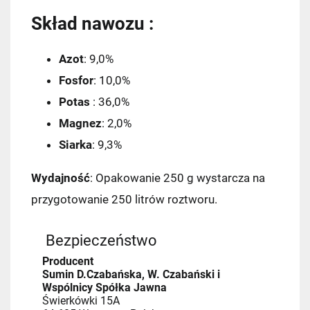
Kurier Pocztex
9,90 zł
Skład nawozu :
ORLEN Paczka
11,99 zł
Azot
: 9,0%
Fosfor
: 10,0%
DPD Pickup
11,99 zł
Potas
: 36,0%
Magnez
: 2,0%
Kurier InPost
14,99 zł
Siarka
: 9,3%
InPost Paczkomat 24/7
(przewidywana
Wydajność
: Opakowanie 250 g wystarcza na
dostawa: następny dzień roboczy)
przygotowanie 250 litrów roztworu.
14,99 zł
Kurier InPost - przedpłata
14,99 zł
Bezpieczeństwo
Producent
Kurier GLS
17,99 zł
Sumin D.Czabańska, W. Czabański i
Wspólnicy Spółka Jawna
Świerkówki 15A
Kurier GLS - przedpłata
17,99 zł