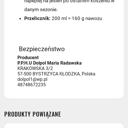
najlepiej na jesień po ostatnim koszeniu w
danym sezonie.
Przelicznik:
200 ml = 160 g nawozu
Bezpieczeństwo
Producent
P.P.H.U Dolpol Maria Radawska
KRAKOWSKA 3/2
57-500 BYSTRZYCA KŁODZKA, Polska
dolpol1@wp.pl
48748672235
Kraj wysyłki:
PRODUKTY POWIĄZANE
Kurier Pocztex
9,90 zł