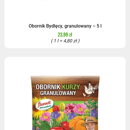
Obornik Bydlęcy, granulowany – 5 l
23,99 zł
( 1 l = 4,80 zł )