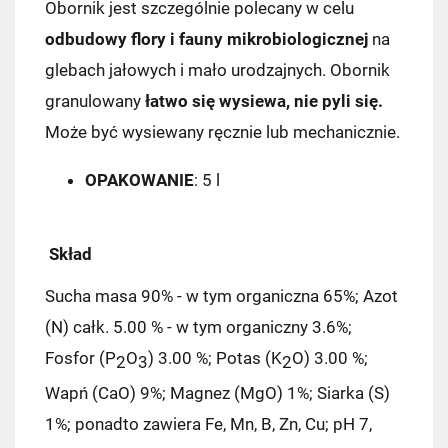
Obornik jest szczególnie polecany w celu
odbudowy flory i fauny mikrobiologicznej
na
glebach jałowych i mało urodzajnych. Obornik
granulowany
łatwo się wysiewa, nie pyli się.
Może być wysiewany ręcznie lub mechanicznie.
OPAKOWANIE
: 5 l
Skład
Sucha masa 90% - w tym organiczna 65%; Azot
(N) całk. 5.00 % - w tym organiczny 3.6%;
Fosfor (P
O
) 3.00 %; Potas (K
O) 3.00 %;
2
3
2
Wapń (CaO) 9%; Magnez (MgO) 1%; Siarka (S)
1%; ponadto zawiera Fe, Mn, B, Zn, Cu; pH 7,