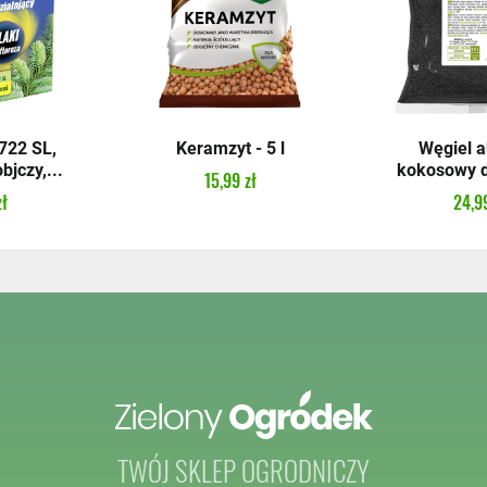
22 SL,
Keramzyt - 5 l
Węgiel 
bjczy,...
kokosowy do
15,99 zł
zł
24,99
TWÓJ SKLEP OGRODNICZY