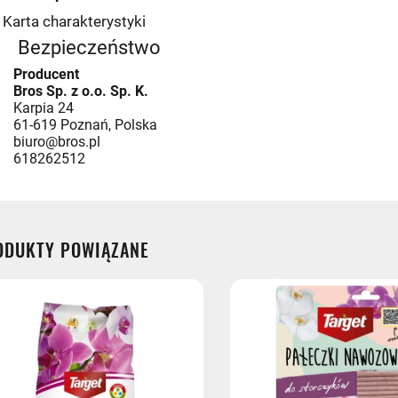
Karta charakterystyki
Bezpieczeństwo
st - przedpłata
Producent
Bros Sp. z o.o. Sp. K.
Karpia 24
61-619 Poznań, Polska
biuro@bros.pl
- przedpłata
618262512
ODUKTY POWIĄZANE