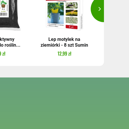
aktywny
Lep motylek na
Nawóz j
 roślin...
ziemiórki - 8 szt Sumin
ozdobnyc
 zł
12,99 zł
18,