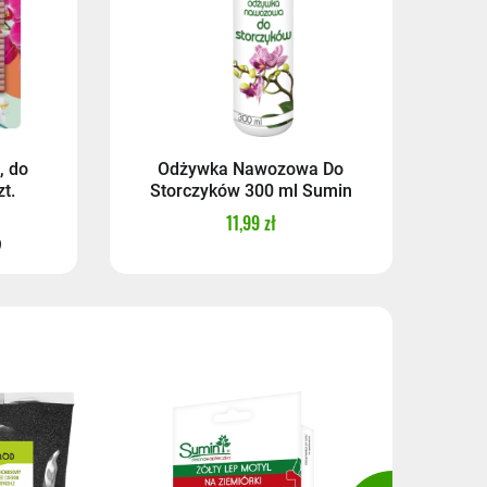
, do
Odżywka Nawozowa Do
t.
Storczyków 300 ml Sumin
11,99 zł
)