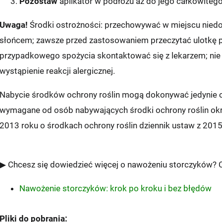
Pozostaw
aplikator w podłożu aż do jego całkowitego
Uwaga!
Środki ostrożności: przechowywać w miejscu niedost
i:
słońcem; zawsze przed zastosowaniem przeczytać ulotkę p
przypadkowego spożycia skontaktować się z lekarzem; ni
wystąpienie reakcji alergicznej.
UNKT/AUTOMAT
Nabycie środków ochrony roślin mogą dokonywać jedynie os
tex
wymagane od osób nabywających środki ochrony roślin okr
2013 roku o środkach ochrony roślin dziennik ustaw z 2015
zka
p
▶ Chcesz się dowiedzieć więcej o nawożeniu storczyków? Cz
st
Nawożenie storczyków: krok po kroku i bez błędów
zkomat 24/7
(przewidywana dostawa: następny dzień roboc
Pliki do pobrania: