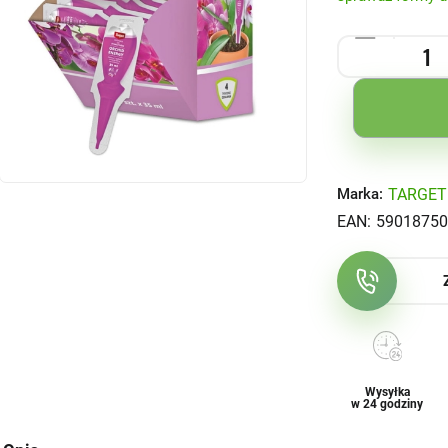
TARGET
Marka:
EAN:
59018750
Wysyłka
w 24 godziny