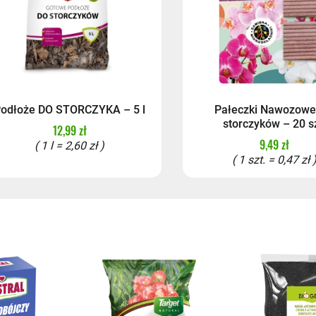
odłoże DO STORCZYKA – 5 l
Pałeczki Nawozowe
storczyków – 20 sz
12,99 zł
9,49 zł
( 1 l = 2,60 zł )
( 1 szt. = 0,47 zł 