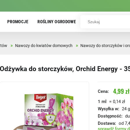
PROMOCJE
ROŚLINY OGRODOWE
»
»
atów
Nawozy do kwiatów domowych
Nawozy do storczyków i orc
Odżywka do storczyków, Orchid Energy - 3
4,99 zł
Cena:
=
1 ml
0,14 zł
Wysyłka w:
24 g
Dostępność:
du
Dostawa:
od 7,4
sprawdź formy 