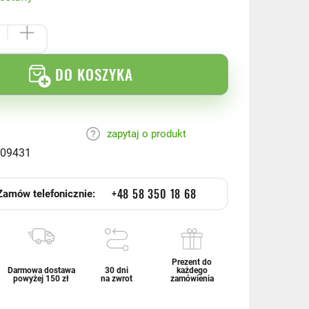
DO KOSZYKA
zapytaj o produkt
09431
+48 58 350 18 68
Zamów telefonicznie:
Prezent do
Darmowa dostawa
30 dni
każdego
powyżej 150 zł
na zwrot
zamówienia