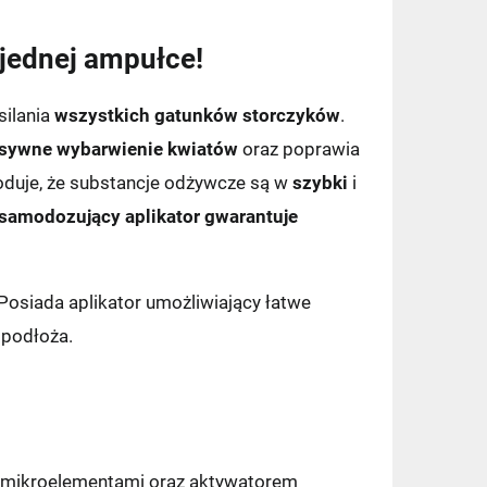
jednej ampułce!
silania
wszystkich gatunków storczyków
.
ensywne wybarwienie kwiatów
oraz poprawia
oduje, że substancje odżywcze są w
szybki
i
 samodozujący aplikator gwarantuje
Posiada aplikator umożliwiający łatwe
 podłoża.
z mikroelementami oraz aktywatorem