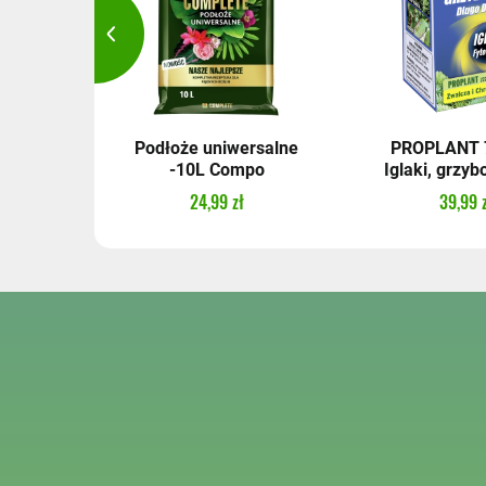
 GR 2,5
Podłoże uniwersalne
PROPLANT 7
n
-10L Compo
Iglaki, grzybo
24,99 zł
39,99 