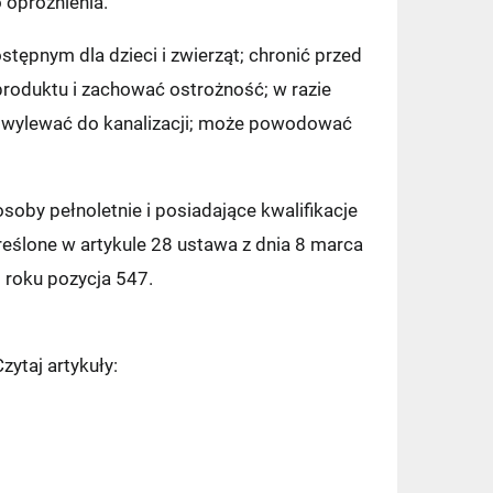
 opróżnienia.
ępnym dla dzieci i zwierząt; chronić przed
roduktu i zachować ostrożność; w razie
e wylewać do kanalizacji; może powodować
7,49 zł
oby pełnoletnie i posiadające kwalifikacje
9,90 zł
eślone w artykule 28 ustawa z dnia 8 marca
 roku pozycja 547.
11,99 zł
11,99 zł
ytaj artykuły:
14,99 zł
zy)