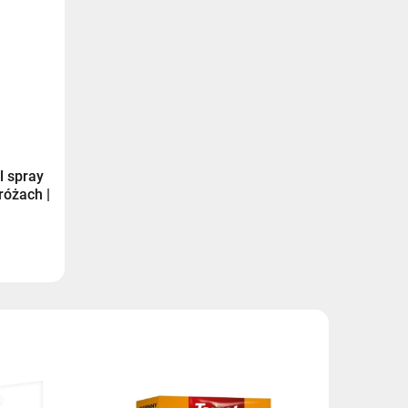
l spray
różach |