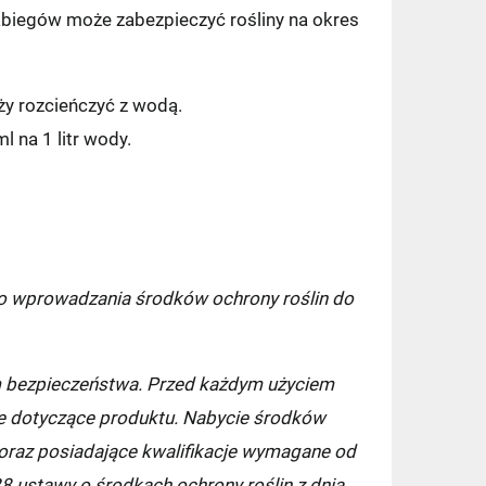
zabiegów może zabezpieczyć rośliny na okres
ży rozcieńczyć z wodą.
 na 1 litr wody.
7,49 zł
9,90 zł
o wprowadzania środków ochrony roślin do
11,99 zł
11,99 zł
m bezpieczeństwa. Przed każdym użyciem
cje dotyczące produktu. Nabycie środków
14,99 zł
oraz posiadające kwalifikacje wymagane od
8 ustawy o środkach ochrony roślin z dnia