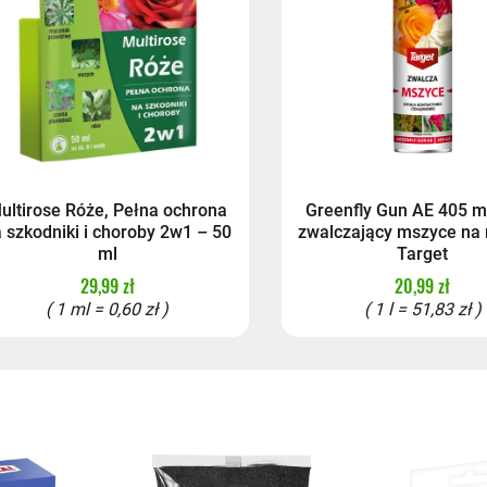
ultirose Róże, Pełna ochrona
Greenfly Gun AE 405 m
 szkodniki i choroby 2w1 – 50
zwalczający mszyce na 
ml
Target
29,99 zł
20,99 zł
( 1 ml = 0,60 zł )
( 1 l = 51,83 zł )