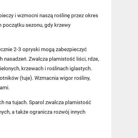
ieczy i wzmocni naszą roślinę przez okres
ym początku sezonu, gdy krzewy
tycznie 2-3 opryski mogą zabezpieczyć
h nasadzeń. Zwalcza plamistość liści, rdze,
elonych, krzewach i roślinach iglastych.
tników (tuje). Wzmacnia wigor rośliny,
tami.
h na tujach. Sparol zwalcza plamistość
ych, a także ogranicza rozwój innych