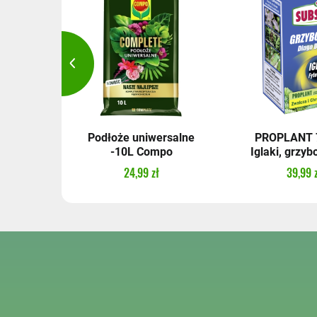
y - 2 l
Podłoże uniwersalne
PROPLANT 7
-10L Compo
Iglaki, grzybo
24,99 zł
39,99 