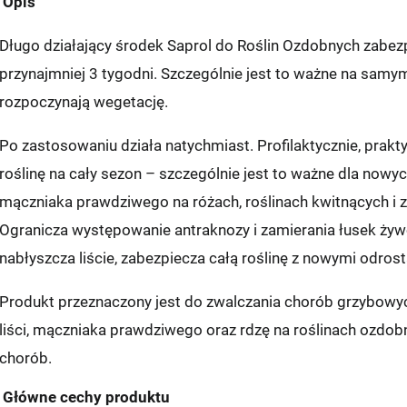
Opis
Długo działający środek Saprol do Roślin Ozdobnych zabezp
przynajmniej 3 tygodni. Szczególnie jest to ważne na sam
rozpoczynają wegetację.
Po zastosowaniu działa natychmiast. Profilaktycznie, prak
roślinę na cały sezon – szczególnie jest to ważne dla nowyc
mączniaka prawdziwego na różach, roślinach kwitnących i zi
Ogranicza występowanie antraknozy i zamierania łusek żywo
nabłyszcza liście, zabezpiecza całą roślinę z nowymi odros
Produkt przeznaczony jest do zwalczania chorób grzybowyc
liści, mączniaka prawdziwego oraz rdzę na roślinach ozdobn
chorób.
Główne cechy produktu