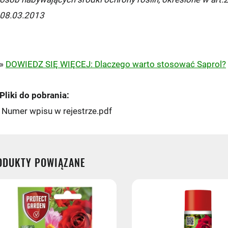
zkomat 24/7
(przewidywana dostawa: następny dzień roboc
08.03.2013
st - przedpłata
»
DOWIEDZ SIĘ WIĘCEJ: Dlaczego warto stosować Saprol?
Pliki do pobrania:
- przedpłata
Numer wpisu w rejestrze.pdf
ODUKTY POWIĄZANE