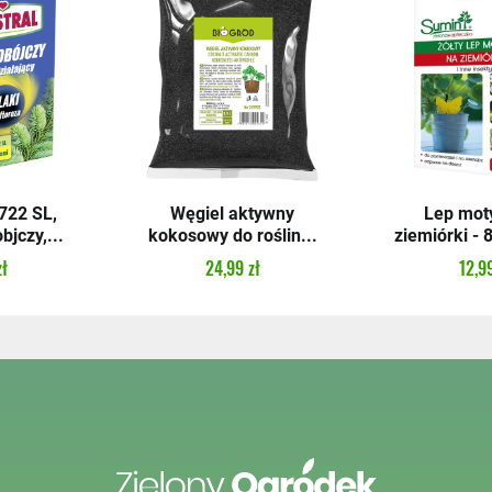
22 SL,
Węgiel aktywny
Lep mot
bjczy,...
kokosowy do roślin...
ziemiórki - 
zł
24,99 zł
12,99