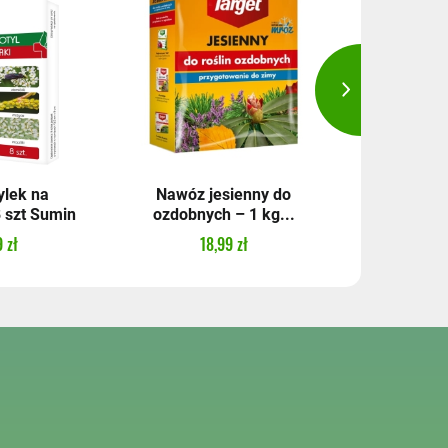
ylek na
Nawóz jesienny do
Keramz
8 szt Sumin
ozdobnych – 1 kg...
15,
 zł
18,99 zł