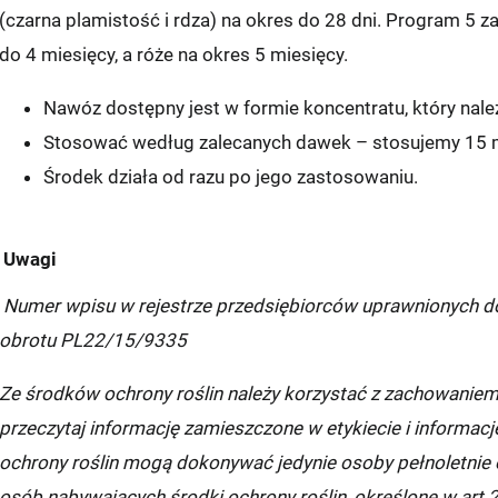
(czarna plamistość i rdza) na okres do 28 dni. Program 5 
do 4 miesięcy, a róże na okres 5 miesięcy.
i:
Nawóz dostępny jest w formie koncentratu, który nale
Stosować według zalecanych dawek – stosujemy 15 ml
Środek działa od razu po jego zastosowaniu.
UNKT/AUTOMAT
Uwagi
tex
Numer wpisu w rejestrze przedsiębiorców uprawnionych d
zka
obrotu PL22/15/9335
p
Ze środków ochrony roślin należy korzystać z zachowanie
przeczytaj informację zamieszczone w etykiecie i informa
st
ochrony roślin mogą dokonywać jedynie osoby pełnoletnie 
osób nabywających środki ochrony roślin, określone w art.2