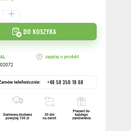
DO KOSZYKA
AL
zapytaj o produkt
02072
+48 58 350 18 68
Zamów telefonicznie:
Prezent do
Darmowa dostawa
30 dni
każdego
powyżej 150 zł
na zwrot
zamówienia