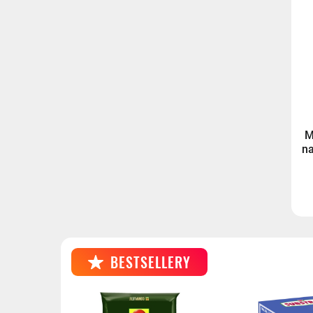
M
na
BESTSELLERY