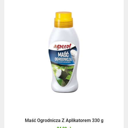
Kurier InPost
14,99 zł
InPost Paczkomat 24/7
(przewidywana
dostawa: następny dzień roboczy)
14,99 zł
Kurier InPost - przedpłata
14,99 zł
Kurier GLS
17,99 zł
Kurier GLS - przedpłata
17,99 zł
Maść Ogrodnicza Z Aplikatorem 330 g