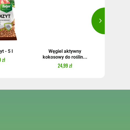
t - 5 l
Węgiel aktywny
Lep mo
kokosowy do roślin...
ziemiórki 
 zł
24,99 zł
12,