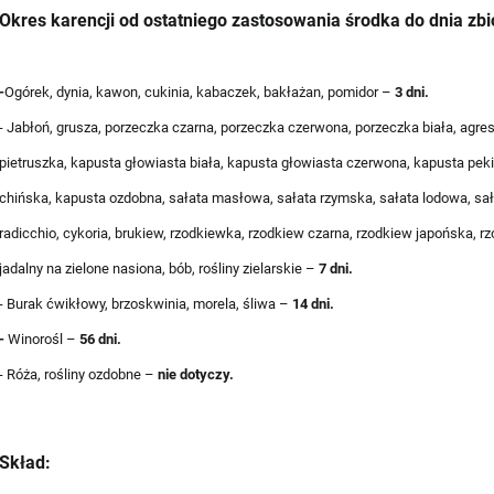
Okres karencji od ostatniego zastosowania środka do dnia zbi
i:
-
Ogórek, dynia, kawon, cukinia, kabaczek, bakłażan, pomidor –
3 dni.
- Jabłoń, grusza, porzeczka czarna, porzeczka czerwona, porzeczka biała, agr
pietruszka, kapusta głowiasta biała, kapusta głowiasta czerwona, kapusta pek
chińska, kapusta ozdobna, sałata masłowa, sałata rzymska, sałata lodowa, sałat
UNKT/AUTOMAT
radicchio, cykoria, brukiew, rzodkiewka, rzodkiew czarna, rzodkiew japońska, rz
tex
jadalny na zielone nasiona, bób, rośliny zielarskie –
7 dni.
- Burak ćwikłowy, brzoskwinia, morela, śliwa –
14 dni.
zka
-
Winorośl –
56 dni.
p
- Róża, rośliny ozdobne –
nie dotyczy.
st
Skład: