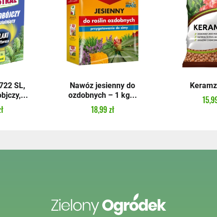
22 SL,
Nawóz jesienny do
Keramzy
bjczy,...
ozdobnych – 1 kg...
15,99
zł
18,99 zł