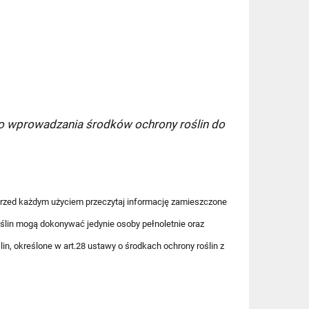
zy)
14,99 zł
17,99 zł
o wprowadzania środków ochrony roślin do
17,99 zł
Przed każdym użyciem przeczytaj informację zamieszczone
oślin mogą dokonywać jedynie osoby pełnoletnie oraz
n, określone w art.28 ustawy o środkach ochrony roślin z