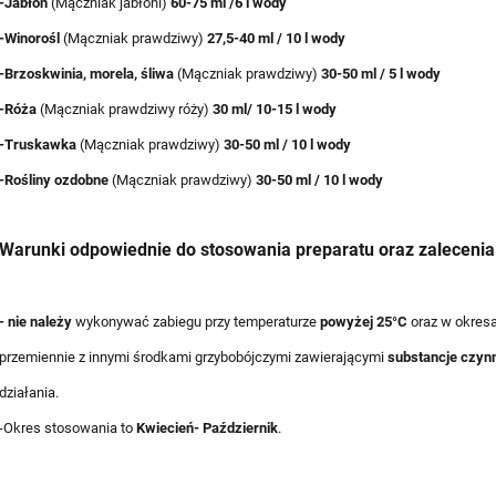
-Jabłoń
(Mączniak jabłoni)
60-75 ml /6 l wody
-Winorośl
(Mączniak prawdziwy)
27,5-40 ml / 10 l wody
-Brzoskwinia, morela, śliwa
(Mączniak prawdziwy)
30-50 ml / 5 l wody
-Róża
(Mączniak prawdziwy róży)
30 ml/ 10-15 l wody
-Truskawka
(Mączniak prawdziwy)
30-50 ml / 10 l wody
-Rośliny ozdobne
(Mączniak prawdziwy)
30-50 ml / 10 l wody
Warunki odpowiednie do stosowania preparatu oraz zalecenia
- nie należy
wykonywać zabiegu przy temperaturze
powyżej 25°C
oraz w okres
przemiennie z innymi środkami grzybobójczymi zawierającymi
substancje czynn
działania.
-Okres stosowania to
Kwiecień- Październik
.