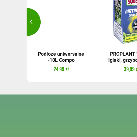
l
Podłoże uniwersalne
PROPLANT 7
-10L Compo
Iglaki, grzybo
24,99 zł
39,99 