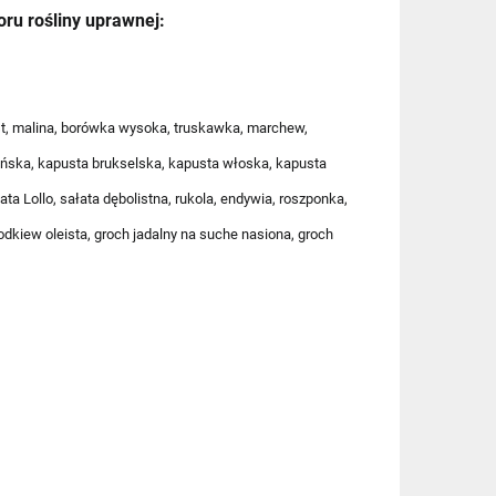
oru rośliny uprawnej:
est, malina, borówka wysoka, truskawka, marchew,
ińska, kapusta brukselska, kapusta włoska, kapusta
a Lollo, sałata dębolistna, rukola, endywia, roszponka,
7,49 zł
odkiew oleista, groch jadalny na suche nasiona, groch
9,90 zł
11,99 zł
11,99 zł
14,99 zł