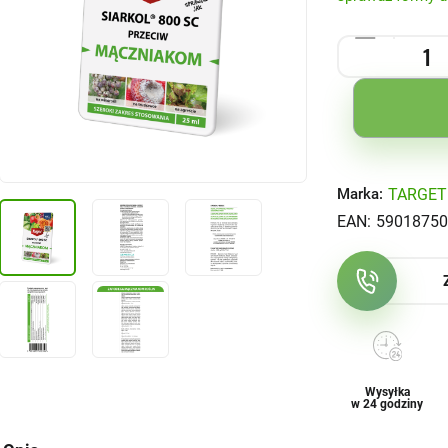
TARGET
Marka:
EAN:
59018750
Wysyłka
w 24 godziny