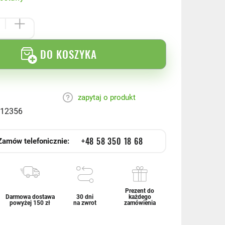
DO KOSZYKA
zapytaj o produkt
12356
+48 58 350 18 68
Zamów telefonicznie:
Prezent do
Darmowa dostawa
30 dni
każdego
powyżej 150 zł
na zwrot
zamówienia