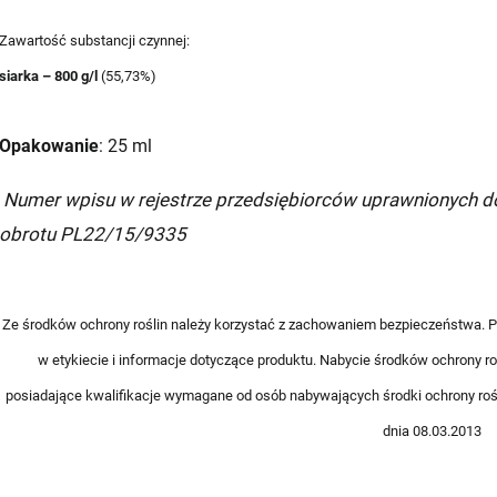
zkomat 24/7
(przewidywana dostawa: następny dzień roboc
Zawartość substancji czynnej:
siarka – 800 g/l
(55,73%)
st - przedpłata
Opakowanie
: 25 ml
Numer wpisu w rejestrze przedsiębiorców uprawnionych d
- przedpłata
obrotu PL22/15/9335
Ze środków ochrony roślin należy korzystać z zachowaniem bezpieczeństwa. 
w etykiecie i informacje dotyczące produktu. Nabycie środków ochrony r
posiadające kwalifikacje wymagane od osób nabywających środki ochrony rośli
dnia 08.03.2013