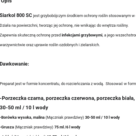
Opis
Siarkol 800 SC
jest grzybobójczym środkiem ochrony roślin
stosowanym w o
Działa na powierzchni, tworząc jej ochronę, nie wnikając do wnętrza rośliny.
Zapewnia skuteczną ochronę przed
infekcjami grzybowymi
, a jego wszechstr
warzywnictwie oraz uprawie roślin ozdobnych i zielarskich.
Dawkowanie:
Preparat jest w formie koncentratu, do rozcieńczania z wodą. Stosować w for
-Porzeczka czarna, porzeczka czerwona, porzeczka biała,
30-50 ml / 10 l wody
-Borówka wysoka, malina
(Mączniak prawdziwy)
30-50 ml / 10 l wody
-Grusza
(Mączniak prawdziwy)
75 ml /6 l wody