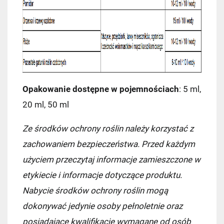
Kurier InPost
14,99 zł
InPost Paczkomat 24/7
(przewidywana
dostawa: następny dzień roboczy)
14,99 zł
Kurier InPost - przedpłata
14,99 zł
Opakowanie dostępne w pojemnościach
: 5 ml,
20 ml, 50 ml
Kurier GLS
17,99 zł
Ze środków ochrony roślin należy korzystać z
Kurier GLS - przedpłata
17,99 zł
zachowaniem bezpieczeństwa. Przed każdym
użyciem przeczytaj informacje zamieszczone w
etykiecie i informacje dotyczące produktu.
Nabycie środków ochrony roślin mogą
dokonywać jedynie osoby pełnoletnie oraz
posiadające kwalifikacje wymagane od osób