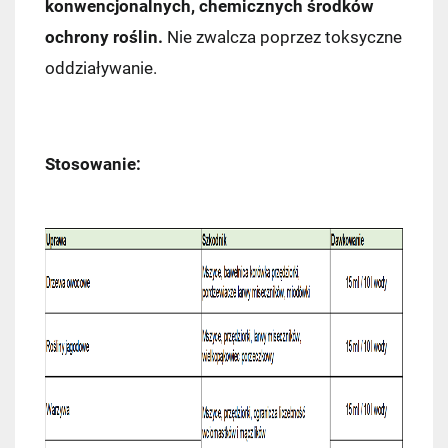
konwencjonalnych, chemicznych środków
ochrony roślin.
Nie zwalcza poprzez toksyczne
oddziaływanie.
Kraj wysyłki:
Stosowanie:
Pocztex PUNKT/AUTOMAT
7,49 zł
Kurier Pocztex
9,90 zł
ORLEN Paczka
11,99 zł
DPD Pickup
11,99 zł