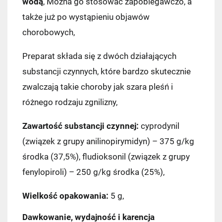
wodą
, Można go stosować zapobiegawczo, a
także już po wystąpieniu objawów
chorobowych,
Preparat składa się z dwóch działających
substancji czynnych, które bardzo skutecznie
zwalczają takie choroby jak szara pleśń i
różnego rodzaju zgnilizny,
Zawartość substancji czynnej:
cyprodynil
(związek z grupy anilinopirymidyn) – 375 g/kg
środka (37,5%), fludioksonil (związek z grupy
fenylopiroli) – 250 g/kg środka (25%),
Wielkość opakowania:
5 g,
Dawkowanie, wydajność i karencja