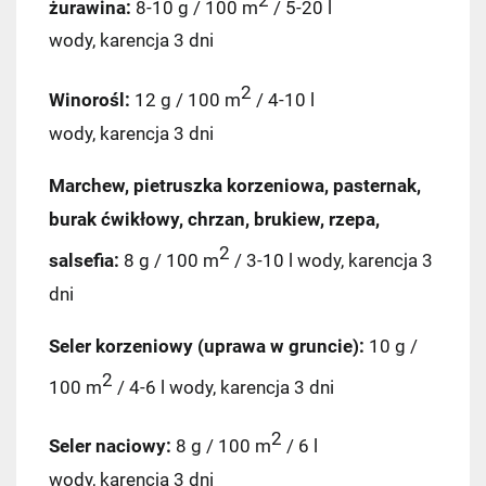
żurawina:
8-10 g / 100 m
/ 5-20 l
wody, karencja 3 dni
2
Winorośl:
12 g / 100 m
/ 4-10 l
wody, karencja 3 dni
Marchew, pietruszka korzeniowa, pasternak,
burak ćwikłowy, chrzan, brukiew, rzepa,
2
salsefia:
8 g / 100 m
/ 3-10 l wody, karencja 3
dni
Seler korzeniowy (uprawa w gruncie):
10 g /
2
100 m
/ 4-6 l wody, karencja 3 dni
2
Seler naciowy:
8 g / 100 m
/ 6 l
wody, karencja 3 dni