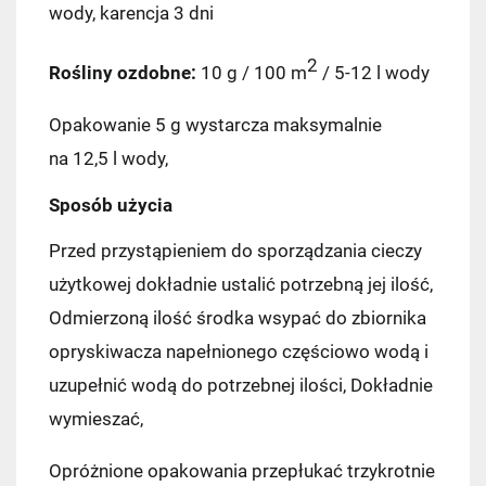
DPD Pickup
11,99 zł
wody, karencja 3 dni
Kurier InPost
14,99 zł
2
Rośliny ozdobne:
10 g / 100 m
/ 5-12 l wody
InPost Paczkomat 24/7
(przewidywana
Opakowanie 5 g wystarcza maksymalnie
dostawa: następny dzień roboczy)
na 12,5 l wody,
14,99 zł
Sposób użycia
Kurier InPost - przedpłata
14,99 zł
Przed przystąpieniem do sporządzania cieczy
użytkowej dokładnie ustalić potrzebną jej ilość,
Kurier GLS
17,99 zł
Odmierzoną ilość środka wsypać do zbiornika
Kurier GLS - przedpłata
17,99 zł
opryskiwacza napełnionego częściowo wodą i
uzupełnić wodą do potrzebnej ilości, Dokładnie
wymieszać,
Opróżnione opakowania przepłukać trzykrotnie