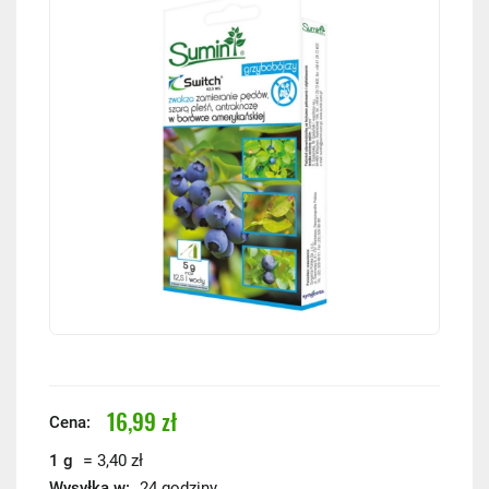
16,99 zł
Cena:
=
1 g
3,40 zł
Wysyłka w:
24 godziny