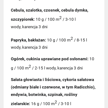
Cebula, szalotka, czosnek, cebula dymka,
2
szczypiorek:
10 g / 100 m
/ 3-10 l
wody, karencja 3 dni
2
Papryka, bakłażan:
10 g / 100 m
/ 8-15 l
Kraj wysyłki:
wody, karencja 3 dni
Ogórek, cukinia uprawiane pod osłonami:
10
2
g / 100 m
/ 2-15 l wody, karencja 3 dni
Pocztex PUNKT/AUTOMAT
7,49 zł
Sałata głowiasta i liściowa, cykoria sałatowa
Kurier Pocztex
9,90 zł
(odmiany białe i czerwone, w tym Radicchio),
endywia, botwinka, szpinak, rośliny
ORLEN Paczka
11,99 zł
2
zielarskie:
16 g / 100 m
/ 3-10 l