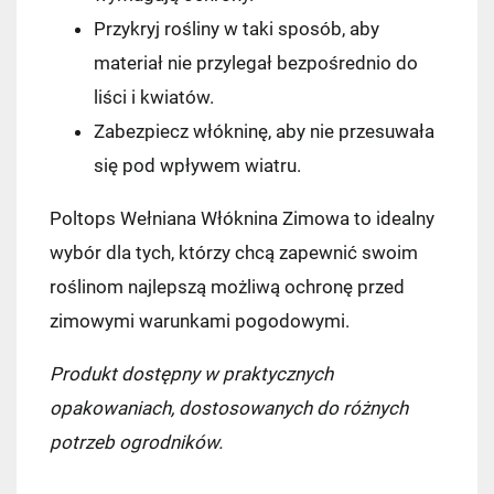
Kurier InPost
14,99 zł
Przykryj rośliny w taki sposób, aby
materiał nie przylegał bezpośrednio do
InPost Paczkomat 24/7
(przewidywana
dostawa: następny dzień roboczy)
liści i kwiatów.
Zabezpiecz włókninę, aby nie przesuwała
14,99 zł
się pod wpływem wiatru.
Kurier InPost - przedpłata
14,99 zł
Poltops Wełniana Włóknina Zimowa to idealny
Kurier GLS
17,99 zł
wybór dla tych, którzy chcą zapewnić swoim
roślinom najlepszą możliwą ochronę przed
Kurier GLS - przedpłata
17,99 zł
zimowymi warunkami pogodowymi.
Produkt dostępny w praktycznych
opakowaniach, dostosowanych do różnych
potrzeb ogrodników.