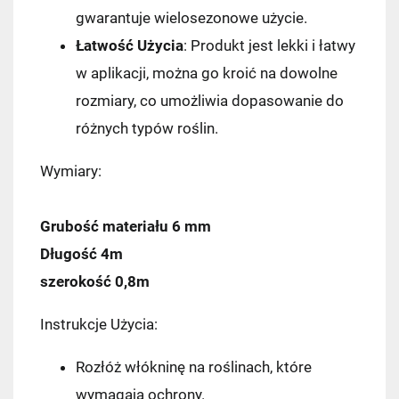
gwarantuje wielosezonowe użycie.
Łatwość Użycia
: Produkt jest lekki i łatwy
w aplikacji, można go kroić na dowolne
rozmiary, co umożliwia dopasowanie do
Kraj wysyłki:
różnych typów roślin.
Wymiary:
Pocztex PUNKT/AUTOMAT
7,49 zł
Grubość materiału 6 mm
Długość 4m
Kurier Pocztex
9,90 zł
szerokość 0,8m
ORLEN Paczka
11,99 zł
Instrukcje Użycia:
DPD Pickup
11,99 zł
Rozłóż włókninę na roślinach, które
wymagają ochrony.