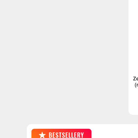
InPost Pac
14,99 zł
Kurier InPo
Kurier GLS
Kurier GLS 
Z
(
BESTSELLERY