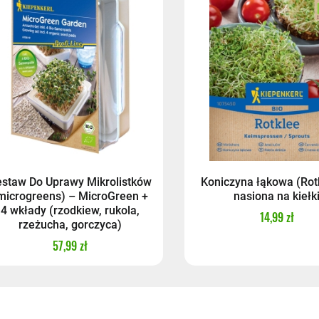
zkomat 24/7
(przewidywana dostawa: następny dzień roboc
st - przedpłata
- przedpłata
estaw Do Uprawy Mikrolistków
Koniczyna łąkowa (Rot
microgreens) – MicroGreen +
nasiona na kiełk
4 wkłady (rzodkiew, rukola,
14,99 zł
rzeżucha, gorczyca)
57,99 zł