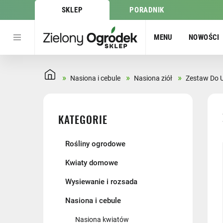
SKLEP
PORADNIK
MENU
NOWOŚCI
»
»
»
Nasiona i cebule
Nasiona ziół
Zestaw Do U
KATEGORIE
Rośliny ogrodowe
Kwiaty domowe
Wysiewanie i rozsada
Nasiona i cebule
Nasiona kwiatów