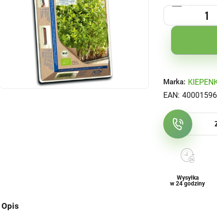
KIEPEN
Marka:
EAN:
40001596
Wysyłka
w 24 godziny
Opis