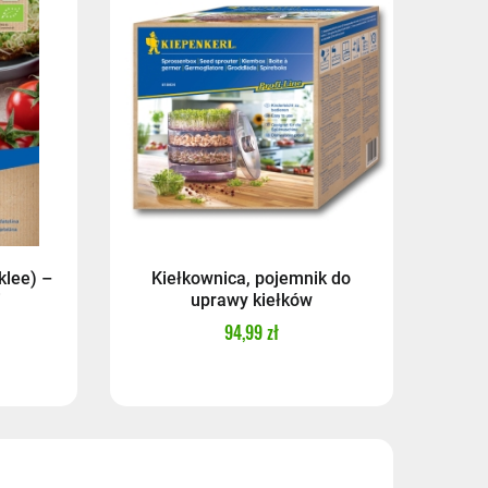
zy)
14,99 zł
17,99 zł
17,99 zł
klee) –
Kiełkownica, pojemnik do
i
uprawy kiełków
94,99 zł