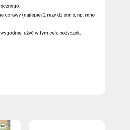
ręcznego.
 uprawy (najlepiej 2 razy dziennie, np. rano
jwygodniej użyć w tym celu nożyczek.
7,49 zł
9,90 zł
11,99 zł
11,99 zł
14,99 zł