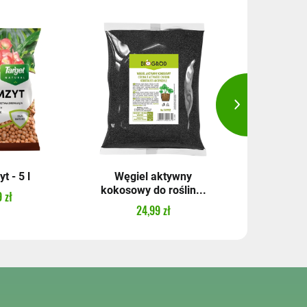
t - 5 l
Węgiel aktywny
Lep mo
kokosowy do roślin...
ziemiórki 
 zł
24,99 zł
12,