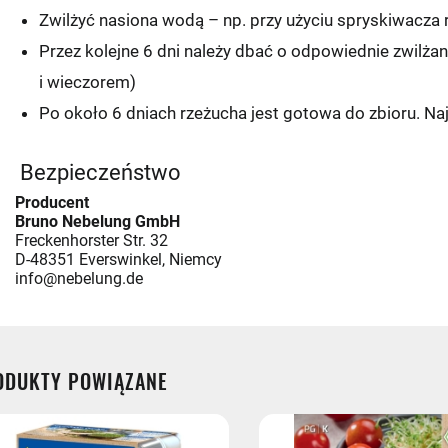
Zwilżyć nasiona wodą – np. przy użyciu spryskiwacza 
Przez kolejne 6 dni należy dbać o odpowiednie zwilżanie
i wieczorem)
Po około 6 dniach rzeżucha jest gotowa do zbioru. Na
i:
Bezpieczeństwo
Producent
Bruno Nebelung GmbH
UNKT/AUTOMAT
Freckenhorster Str. 32
D-48351 Everswinkel, Niemcy
tex
info@nebelung.de
zka
ODUKTY POWIĄZANE
p
st