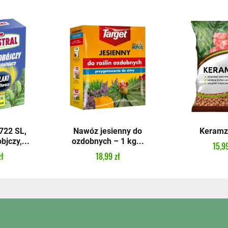
22 SL,
Nawóz jesienny do
Keramzy
bjczy,...
ozdobnych – 1 kg...
15,99
zł
18,99 zł