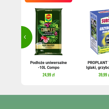
 GR 2,5
Podłoże uniwersalne
PROPLANT 7
n
-10L Compo
Iglaki, grzybo
24,99 zł
39,99 