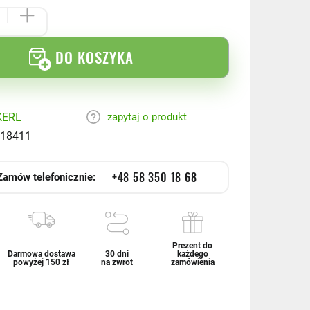
DO KOSZYKA
KERL
zapytaj o produkt
18411
+48 58 350 18 68
Zamów telefonicznie:
Prezent do
Darmowa dostawa
30 dni
każdego
powyżej 150 zł
na zwrot
zamówienia