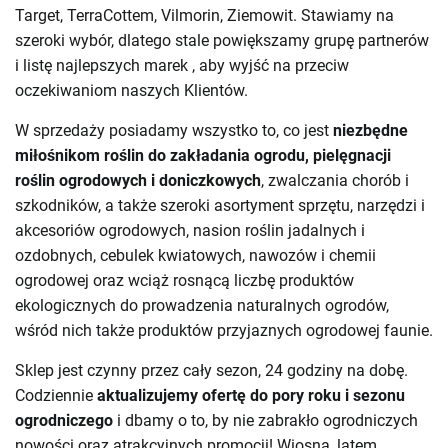
Target
,
TerraCottem
,
Vilmorin
,
Ziemowit
. Stawiamy na
szeroki wybór, dlatego stale powiększamy grupę partnerów
i listę najlepszych marek , aby wyjść na przeciw
oczekiwaniom naszych Klientów.
W sprzedaży posiadamy wszystko to, co jest
niezbędne
miłośnikom roślin do zakładania ogrodu, pielęgnacji
roślin ogrodowych i doniczkowych
,
zwalczania chorób
i
szkodników
, a także szeroki asortyment sprzętu, narzędzi i
akcesoriów ogrodowych,
nasion roślin jadalnych i
ozdobnych
,
cebulek kwiatowych
,
nawozów
i chemii
ogrodowej oraz wciąż rosnącą liczbę
produktów
ekologicznych do prowadzenia naturalnych ogrodów
,
wśród nich także produktów przyjaznych ogrodowej faunie.
Sklep jest czynny przez cały sezon, 24 godziny na dobę.
Codziennie
aktualizujemy ofertę do pory roku i sezonu
ogrodniczego
i dbamy o to, by nie zabrakło ogrodniczych
nowości oraz atrakcyjnych promocji! Wiosną, latem,