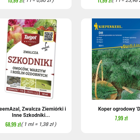
15,99 zł
11,99 zł
( 1 l = 0,80 zł )
( 1 l = 23,98 z
eemAzal, Zwalcza Ziemiórki i
Koper ogrodowy 'Di
Inne Szkodniki...
7,99 zł
68,99 zł
( 1 ml = 1,38 zł )