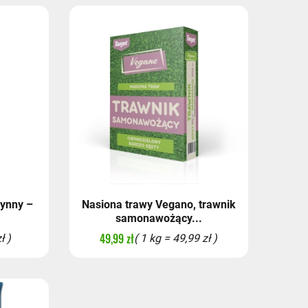
łynny –
Nasiona trawy Vegano, trawnik
samonawożący...
49,99 zł
ł )
( 1 kg = 49,99 zł )