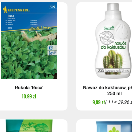
Rukola 'Ruca'
Nawóz do kaktusów, p
250 ml
10,99 zł
9,99 zł
( 1 l = 39,96 z