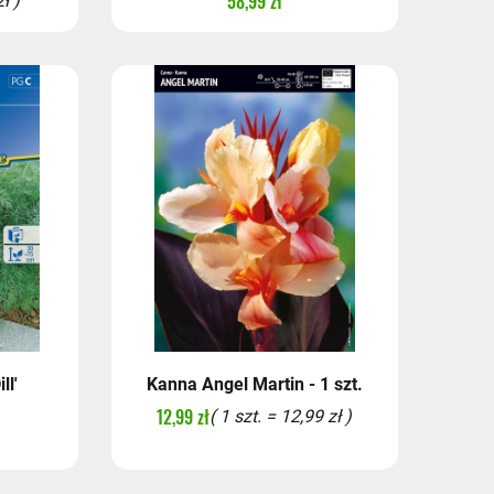
58,99 zł
ł )
ll'
Kanna Angel Martin - 1 szt.
12,99 zł
( 1 szt. = 12,99 zł )