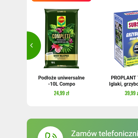
loukha
Podłoże uniwersalne
PROPLANT 7
l...
-10L Compo
Iglaki, grzybo
24,99 zł
39,99 