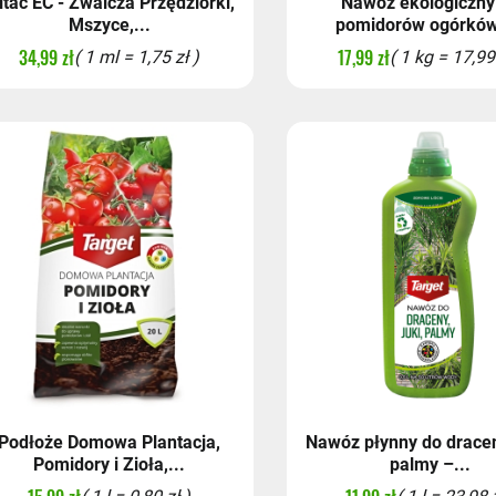
ltac EC - Zwalcza Przędziorki,
Nawóz ekologiczny
Mszyce,...
pomidorów ogórków 
34,99 zł
17,99 zł
( 1 ml = 1,75 zł )
( 1 kg = 17,99 
Podłoże Domowa Plantacja,
Nawóz płynny do draceny
Pomidory i Zioła,...
palmy –...