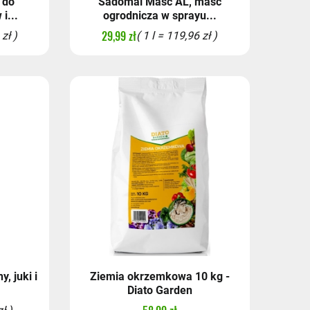
 do
Sadomal Maść AL, maść
i...
ogrodnicza w sprayu...
29,99 zł
zł )
( 1 l = 119,96 zł )
, juki i
Ziemia okrzemkowa 10 kg -
Diato Garden