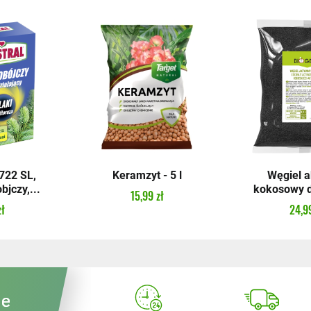
22 SL,
Keramzyt - 5 l
Węgiel 
bjczy,...
kokosowy do
15,99 zł
zł
24,99