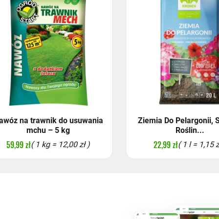
awóz na trawnik do usuwania
Ziemia Do Pelargonii, Su
mchu – 5 kg
Roślin...
59,99 zł
22,99 zł
( 1 kg = 12,00 zł )
( 1 l = 1,15 z