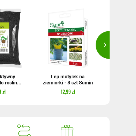
aktywny
Lep motylek na
Pełzakol 
 roślin...
ziemiórki - 8 szt Sumin
kg 
 zł
12,99 zł
99,