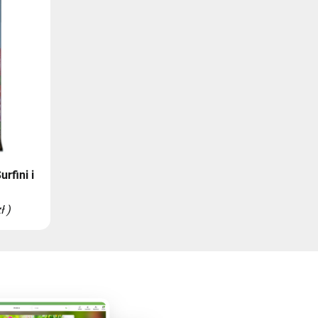
rfini i
ł )