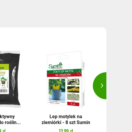
aktywny
Lep motylek na
Nawóz j
 roślin...
ziemiórki - 8 szt Sumin
ozdobnyc
 zł
12,99 zł
18,