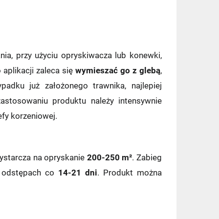
a, przy użyciu opryskiwacza lub konewki,
aplikacji zaleca się
wymieszać go z glebą
,
padku już założonego trawnika, najlepiej
astosowaniu produktu należy intensywnie
efy korzeniowej.
wystarcza na opryskanie
200-250 m²
. Zabieg
 odstępach co
14-21 dni
. Produkt można