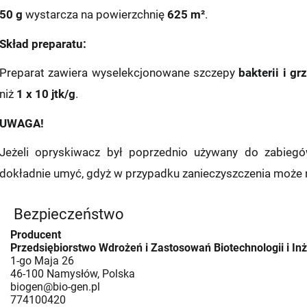
50 g
wystarcza na powierzchnię
625 m²
.
Skład preparatu:
UNKT/AUTOMAT
Preparat zawiera wyselekcjonowane szczepy
bakterii i g
tex
niż
1 x 10 jtk/g
.
zka
UWAGA!
Jeżeli opryskiwacz był poprzednio używany do zabiegó
p
dokładnie umyć, gdyż w przypadku zanieczyszczenia może 
st
Bezpieczeństwo
zkomat 24/7
(przewidywana dostawa: następny dzień roboc
Producent
Przedsiębiorstwo Wdrożeń i Zastosowań Biotechnologii i Inż
1-go Maja 26
46-100 Namysłów, Polska
st - przedpłata
biogen@bio-gen.pl
774100420