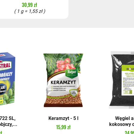
30,99 zł
( 1 g = 1,55 zł )
22 SL,
Keramzyt - 5 l
Węgiel 
bjczy,...
kokosowy do
15,99 zł
zł
24,99