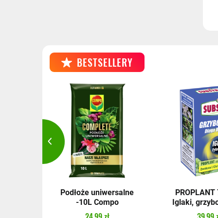
BESTSELLERY
 GR 2,5
Podłoże uniwersalne
PROPLANT 7
n
-10L Compo
Iglaki, grzybo
24,99 zł
39,99 