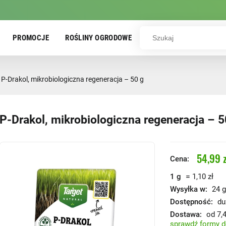
PROMOCJE
ROŚLINY OGRODOWE
P-Drakol, mikrobiologiczna regeneracja – 50 g
P-Drakol, mikrobiologiczna regeneracja – 5
54,99 z
Cena:
=
1 g
1,10 zł
Wysyłka w:
24 g
Dostępność:
du
Dostawa:
od 7,4
sprawdź formy 