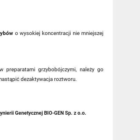
7,49 zł
rzybów
o wysokiej koncentracji nie mniejszej
9,90 zł
11,99 zł
w preparatami grzybobójczymi, należy go
11,99 zł
nastąpić dezaktywacja roztworu.
14,99 zł
zy)
ynierii Genetycznej BIO-GEN Sp. z o.o.
14,99 zł