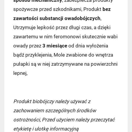
spożywcze przed szkodnikami, Produkt
bez
zawartości substancji owadobójczych
,
Utrzymuje lepkość przez długi czas, a dzięki
Kraj wysyłki:
zawartemu w nim feromonowi skutecznie wabi
owady przez
3 miesiące
od dnia wyłożenia
bądź przyklejenia, Mole zwabione do wnętrza
Pocztex PUNKT/AUTOMAT
7,49 zł
pułapki są w niej zatrzymywane na powierzchni
lepnej,
Kurier Pocztex
9,90 zł
ORLEN Paczka
11,99 zł
Produkt biobójczy należy używać z
DPD Pickup
11,99 zł
zachowaniem szczególnych środków
ostrożności, Przed użyciem należy przeczytać
Kurier InPost
14,99 zł
etykietę i ulotkę informacyjną