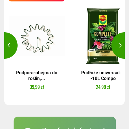
Podpora-obejma do
Podłoże uniwersalne
roślin,...
-10L Compo
39,99 zł
24,99 zł