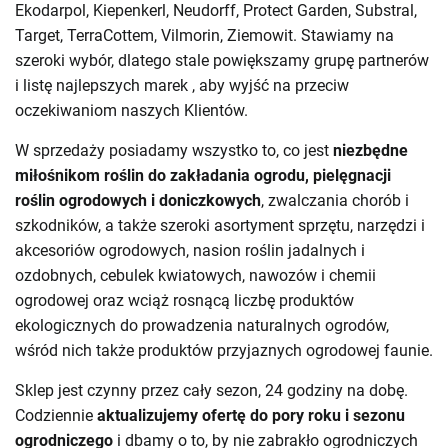
Ekodarpol,
Kiepenkerl
,
Neudorff
,
Protect Garden
,
Substral
,
Target
,
TerraCottem
,
Vilmorin
,
Ziemowit
. Stawiamy na
szeroki wybór, dlatego stale powiększamy grupę partnerów
i listę najlepszych marek , aby wyjść na przeciw
oczekiwaniom naszych Klientów.
W sprzedaży posiadamy wszystko to, co jest
niezbędne
miłośnikom roślin do zakładania ogrodu, pielęgnacji
roślin ogrodowych i doniczkowych
,
zwalczania chorób
i
szkodników
, a także szeroki asortyment sprzętu, narzędzi i
akcesoriów ogrodowych,
nasion roślin jadalnych i
ozdobnych
,
cebulek kwiatowych
,
nawozów
i chemii
ogrodowej oraz wciąż rosnącą liczbę
produktów
ekologicznych do prowadzenia naturalnych ogrodów
,
wśród nich także produktów przyjaznych ogrodowej faunie.
Sklep jest czynny przez cały sezon, 24 godziny na dobę.
Codziennie
aktualizujemy ofertę do pory roku i sezonu
ogrodniczego
i dbamy o to, by nie zabrakło ogrodniczych